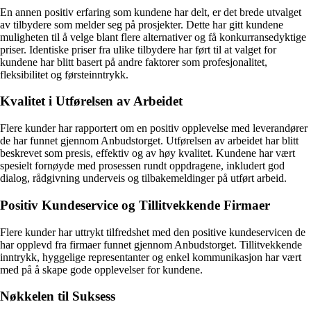
En annen positiv erfaring som kundene har delt, er det brede utvalget
av tilbydere som melder seg på prosjekter. Dette har gitt kundene
muligheten til å velge blant flere alternativer og få konkurransedyktige
priser. Identiske priser fra ulike tilbydere har ført til at valget for
kundene har blitt basert på andre faktorer som profesjonalitet,
fleksibilitet og førsteinntrykk.
Kvalitet i Utførelsen av Arbeidet
Flere kunder har rapportert om en positiv opplevelse med leverandører
de har funnet gjennom Anbudstorget. Utførelsen av arbeidet har blitt
beskrevet som presis, effektiv og av høy kvalitet. Kundene har vært
spesielt fornøyde med prosessen rundt oppdragene, inkludert god
dialog, rådgivning underveis og tilbakemeldinger på utført arbeid.
Positiv Kundeservice og Tillitvekkende Firmaer
Flere kunder har uttrykt tilfredshet med den positive kundeservicen de
har opplevd fra firmaer funnet gjennom Anbudstorget. Tillitvekkende
inntrykk, hyggelige representanter og enkel kommunikasjon har vært
med på å skape gode opplevelser for kundene.
Nøkkelen til Suksess