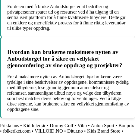
Fordelen med å bruke Anbudstorget er at bedrifter og
privatpersoner sparer tid og ressurser ved å ha tilgang til en
sentralisert plattform for å finne kvalifiserte tilbydere. Dette gir
en enklere og mer effektiv prosess for å finne riktig leverandør
til ulike typer oppdrag.
Hvordan kan brukerne maksimere nytten av
Anbudstorget for å sikre en vellykket
gjennomføring av sine oppdrag og prosjekter?
For å maksimere nytten av Anbudstorget, bør brukerne være
tydelige i sine beskrivelser av oppdragene, kommunisere tydelig
med tilbyderne, lese grundig gjennom anmeldelser og
referanser, sammenligne tilbud nøye og velge den tilbyderen
som best matcher deres behov og forventninger. Ved å følge
disse stegene, kan brukerne sikre en vellykket gjennomføring av
oppdragene sine.
Prikkdans
•
Kid Interiør
•
Dormy Golf
•
Vibb
•
Anton Sport
•
Bonprix
•
folkeriket.com
•
VILLOID.NO
•
Ditur.no
•
Kids Brand Store
•