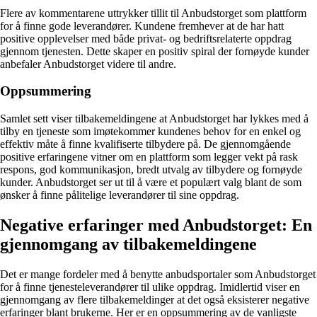
Flere av kommentarene uttrykker tillit til Anbudstorget som plattform
for å finne gode leverandører. Kundene fremhever at de har hatt
positive opplevelser med både privat- og bedriftsrelaterte oppdrag
gjennom tjenesten. Dette skaper en positiv spiral der fornøyde kunder
anbefaler Anbudstorget videre til andre.
Oppsummering
Samlet sett viser tilbakemeldingene at Anbudstorget har lykkes med å
tilby en tjeneste som imøtekommer kundenes behov for en enkel og
effektiv måte å finne kvalifiserte tilbydere på. De gjennomgående
positive erfaringene vitner om en plattform som legger vekt på rask
respons, god kommunikasjon, bredt utvalg av tilbydere og fornøyde
kunder. Anbudstorget ser ut til å være et populært valg blant de som
ønsker å finne pålitelige leverandører til sine oppdrag.
Negative erfaringer med Anbudstorget: En
gjennomgang av tilbakemeldingene
Det er mange fordeler med å benytte anbudsportaler som Anbudstorget
for å finne tjenesteleverandører til ulike oppdrag. Imidlertid viser en
gjennomgang av flere tilbakemeldinger at det også eksisterer negative
erfaringer blant brukerne. Her er en oppsummering av de vanligste