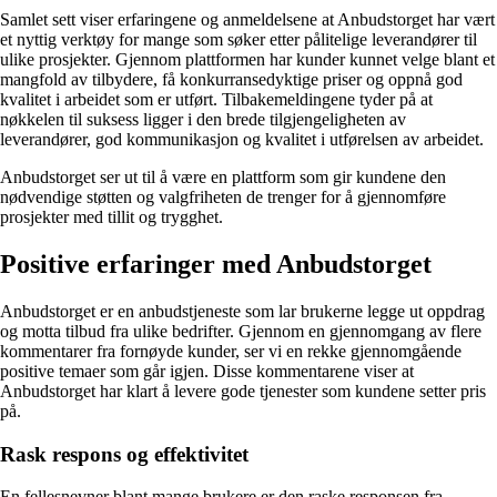
Samlet sett viser erfaringene og anmeldelsene at Anbudstorget har vært
et nyttig verktøy for mange som søker etter pålitelige leverandører til
ulike prosjekter. Gjennom plattformen har kunder kunnet velge blant et
mangfold av tilbydere, få konkurransedyktige priser og oppnå god
kvalitet i arbeidet som er utført. Tilbakemeldingene tyder på at
nøkkelen til suksess ligger i den brede tilgjengeligheten av
leverandører, god kommunikasjon og kvalitet i utførelsen av arbeidet.
Anbudstorget ser ut til å være en plattform som gir kundene den
nødvendige støtten og valgfriheten de trenger for å gjennomføre
prosjekter med tillit og trygghet.
Positive erfaringer med Anbudstorget
Anbudstorget er en anbudstjeneste som lar brukerne legge ut oppdrag
og motta tilbud fra ulike bedrifter. Gjennom en gjennomgang av flere
kommentarer fra fornøyde kunder, ser vi en rekke gjennomgående
positive temaer som går igjen. Disse kommentarene viser at
Anbudstorget har klart å levere gode tjenester som kundene setter pris
på.
Rask respons og effektivitet
En fellesnevner blant mange brukere er den raske responsen fra