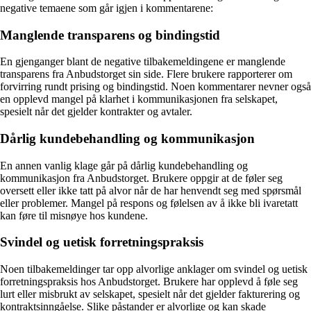
negative temaene som går igjen i kommentarene:
Manglende transparens og bindingstid
En gjenganger blant de negative tilbakemeldingene er manglende
transparens fra Anbudstorget sin side. Flere brukere rapporterer om
forvirring rundt prising og bindingstid. Noen kommentarer nevner også
en opplevd mangel på klarhet i kommunikasjonen fra selskapet,
spesielt når det gjelder kontrakter og avtaler.
Dårlig kundebehandling og kommunikasjon
En annen vanlig klage går på dårlig kundebehandling og
kommunikasjon fra Anbudstorget. Brukere oppgir at de føler seg
oversett eller ikke tatt på alvor når de har henvendt seg med spørsmål
eller problemer. Mangel på respons og følelsen av å ikke bli ivaretatt
kan føre til misnøye hos kundene.
Svindel og uetisk forretningspraksis
Noen tilbakemeldinger tar opp alvorlige anklager om svindel og uetisk
forretningspraksis hos Anbudstorget. Brukere har opplevd å føle seg
lurt eller misbrukt av selskapet, spesielt når det gjelder fakturering og
kontraktsinngåelse. Slike påstander er alvorlige og kan skade