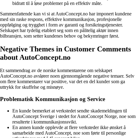
bidratt til å løse problemer på en effektiv måte.
Sammenfattende kan vi si at AutoConcept.no har imponert kundene
med sin raske respons, effektive kommunikasjon, profesjonelle
oppfølging og trygghet i form av garanti og forsikringstjenester.
Selskapet har tydelig etablert seg som en pålitelig aktør innen
bilbransjen, som setter kundenes behov og bekymringer først.
Negative Themes in Customer Comments
about AutoConcept.no
Et sammendrag av de norske kommentarene om selskapet
AutoConcept.no avslører noen gjennomgående negative temaer. Selv
om flere kommentarer var positive, var det en del kunder som ga
uttrykk for skuffelse og misnøye.
Problematisk Kommunikasjon og Service
En kunde bemerket at verkstedet sendte skademeldingen til
AutoConcept Sverige i stedet for AutoConcept Norge, noe som
resulterte i kommunikasjonssvikt.
En annen kunde opplevde at flere verksteder ikke ønsket å
samarbeide med AutoConcept, noe som førte til personlige