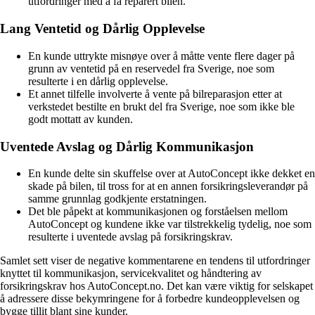
utfordringer med å få reparert bilen.
Lang Ventetid og Dårlig Opplevelse
En kunde uttrykte misnøye over å måtte vente flere dager på
grunn av ventetid på en reservedel fra Sverige, noe som
resulterte i en dårlig opplevelse.
Et annet tilfelle involverte å vente på bilreparasjon etter at
verkstedet bestilte en brukt del fra Sverige, noe som ikke ble
godt mottatt av kunden.
Uventede Avslag og Dårlig Kommunikasjon
En kunde delte sin skuffelse over at AutoConcept ikke dekket en
skade på bilen, til tross for at en annen forsikringsleverandør på
samme grunnlag godkjente erstatningen.
Det ble påpekt at kommunikasjonen og forståelsen mellom
AutoConcept og kundene ikke var tilstrekkelig tydelig, noe som
resulterte i uventede avslag på forsikringskrav.
Samlet sett viser de negative kommentarene en tendens til utfordringer
knyttet til kommunikasjon, servicekvalitet og håndtering av
forsikringskrav hos AutoConcept.no. Det kan være viktig for selskapet
å adressere disse bekymringene for å forbedre kundeopplevelsen og
bygge tillit blant sine kunder.