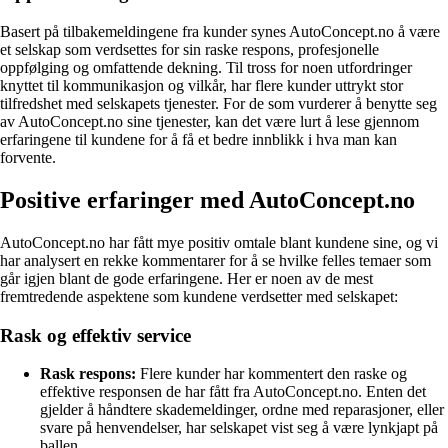
Basert på tilbakemeldingene fra kunder synes AutoConcept.no å være
et selskap som verdsettes for sin raske respons, profesjonelle
oppfølging og omfattende dekning. Til tross for noen utfordringer
knyttet til kommunikasjon og vilkår, har flere kunder uttrykt stor
tilfredshet med selskapets tjenester. For de som vurderer å benytte seg
av AutoConcept.no sine tjenester, kan det være lurt å lese gjennom
erfaringene til kundene for å få et bedre innblikk i hva man kan
forvente.
Positive erfaringer med AutoConcept.no
AutoConcept.no har fått mye positiv omtale blant kundene sine, og vi
har analysert en rekke kommentarer for å se hvilke felles temaer som
går igjen blant de gode erfaringene. Her er noen av de mest
fremtredende aspektene som kundene verdsetter med selskapet:
Rask og effektiv service
Rask respons:
Flere kunder har kommentert den raske og
effektive responsen de har fått fra AutoConcept.no. Enten det
gjelder å håndtere skademeldinger, ordne med reparasjoner, eller
svare på henvendelser, har selskapet vist seg å være lynkjapt på
ballen.