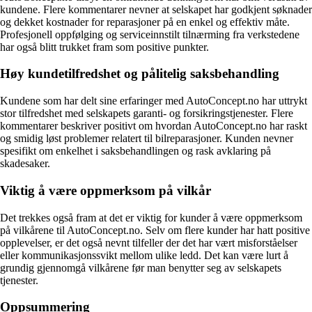
kundene. Flere kommentarer nevner at selskapet har godkjent søknader
og dekket kostnader for reparasjoner på en enkel og effektiv måte.
Profesjonell oppfølging og serviceinnstilt tilnærming fra verkstedene
har også blitt trukket fram som positive punkter.
Høy kundetilfredshet og pålitelig saksbehandling
Kundene som har delt sine erfaringer med AutoConcept.no har uttrykt
stor tilfredshet med selskapets garanti- og forsikringstjenester. Flere
kommentarer beskriver positivt om hvordan AutoConcept.no har raskt
og smidig løst problemer relatert til bilreparasjoner. Kunden nevner
spesifikt om enkelhet i saksbehandlingen og rask avklaring på
skadesaker.
Viktig å være oppmerksom på vilkår
Det trekkes også fram at det er viktig for kunder å være oppmerksom
på vilkårene til AutoConcept.no. Selv om flere kunder har hatt positive
opplevelser, er det også nevnt tilfeller der det har vært misforståelser
eller kommunikasjonssvikt mellom ulike ledd. Det kan være lurt å
grundig gjennomgå vilkårene før man benytter seg av selskapets
tjenester.
Oppsummering