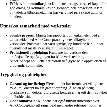
Effektiv kommunikasjon:
Kundene har også rost selskapet for
god dialog og kommunikasjon gjennom hele prosessen. Klare
og tydelige tilbakemeldinger har vært med på å skape tillit hos
kundene.
Utmerket samarbeid med verksteder
Sømløs prosess:
Mange har rapportert om enkelheten ved å
samarbeide med AutoConcept.no og deres tilknyttede
verksteder. Prosessen har vært sømløs, og kundene har kunnet
overlate det meste av ansvaret til selskapet.
Profesjonell oppfølging:
Kundene har verdsatt den
profesjonelle oppfølgingen fra både verksteder og
AutoConcept.no. Dette har bidratt til å gjøre hele opplevelsen så
problemfri som mulig.
Trygghet og pålitelighet
Garanti og forsikring:
Flere kunder har fremhevet viktigheten
av AutoConcept.no sin garantiordning. Å ha en pålitelig
forsikring som dekker uforutsette hendelser har gitt dem trygghet
i bilholdet sitt.
Godt samarbeid:
Kundene har også uttrykt tilfredshet over
AutoConcept.no sitt samarbeid med andre selskaper, som har