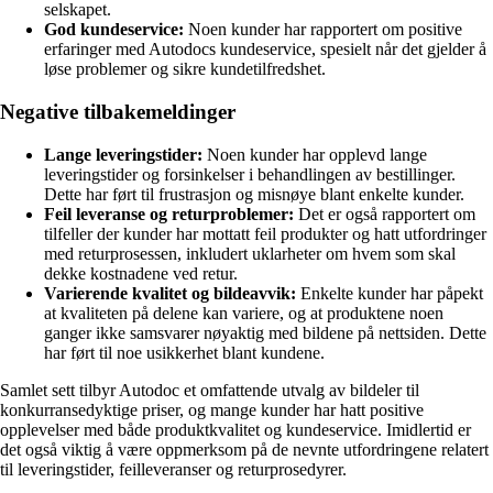
selskapet.
God kundeservice:
Noen kunder har rapportert om positive
erfaringer med Autodocs kundeservice, spesielt når det gjelder å
løse problemer og sikre kundetilfredshet.
Negative tilbakemeldinger
Lange leveringstider:
Noen kunder har opplevd lange
leveringstider og forsinkelser i behandlingen av bestillinger.
Dette har ført til frustrasjon og misnøye blant enkelte kunder.
Feil leveranse og returproblemer:
Det er også rapportert om
tilfeller der kunder har mottatt feil produkter og hatt utfordringer
med returprosessen, inkludert uklarheter om hvem som skal
dekke kostnadene ved retur.
Varierende kvalitet og bildeavvik:
Enkelte kunder har påpekt
at kvaliteten på delene kan variere, og at produktene noen
ganger ikke samsvarer nøyaktig med bildene på nettsiden. Dette
har ført til noe usikkerhet blant kundene.
Samlet sett tilbyr Autodoc et omfattende utvalg av bildeler til
konkurransedyktige priser, og mange kunder har hatt positive
opplevelser med både produktkvalitet og kundeservice. Imidlertid er
det også viktig å være oppmerksom på de nevnte utfordringene relatert
til leveringstider, feilleveranser og returprosedyrer.