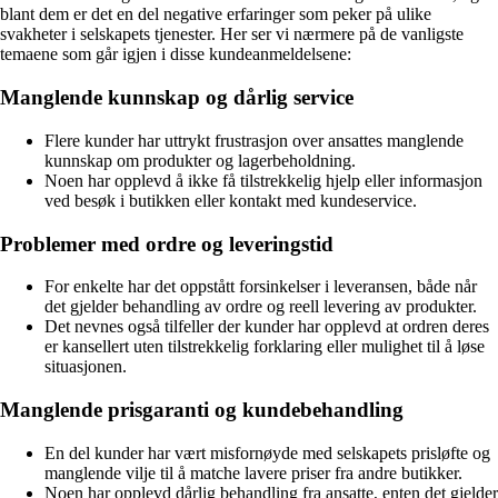
blant dem er det en del negative erfaringer som peker på ulike
svakheter i selskapets tjenester. Her ser vi nærmere på de vanligste
temaene som går igjen i disse kundeanmeldelsene:
Manglende kunnskap og dårlig service
Flere kunder har uttrykt frustrasjon over ansattes manglende
kunnskap om produkter og lagerbeholdning.
Noen har opplevd å ikke få tilstrekkelig hjelp eller informasjon
ved besøk i butikken eller kontakt med kundeservice.
Problemer med ordre og leveringstid
For enkelte har det oppstått forsinkelser i leveransen, både når
det gjelder behandling av ordre og reell levering av produkter.
Det nevnes også tilfeller der kunder har opplevd at ordren deres
er kansellert uten tilstrekkelig forklaring eller mulighet til å løse
situasjonen.
Manglende prisgaranti og kundebehandling
En del kunder har vært misfornøyde med selskapets prisløfte og
manglende vilje til å matche lavere priser fra andre butikker.
Noen har opplevd dårlig behandling fra ansatte, enten det gjelder