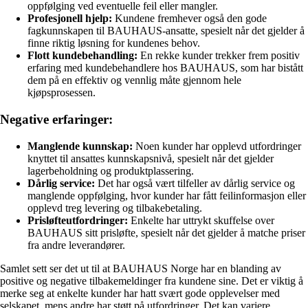
oppfølging ved eventuelle feil eller mangler.
Profesjonell hjelp:
Kundene fremhever også den gode
fagkunnskapen til BAUHAUS-ansatte, spesielt når det gjelder å
finne riktig løsning for kundenes behov.
Flott kundebehandling:
En rekke kunder trekker frem positiv
erfaring med kundebehandlere hos BAUHAUS, som har bistått
dem på en effektiv og vennlig måte gjennom hele
kjøpsprosessen.
Negative erfaringer:
Manglende kunnskap:
Noen kunder har opplevd utfordringer
knyttet til ansattes kunnskapsnivå, spesielt når det gjelder
lagerbeholdning og produktplassering.
Dårlig service:
Det har også vært tilfeller av dårlig service og
manglende oppfølging, hvor kunder har fått feilinformasjon eller
opplevd treg levering og tilbakebetaling.
Prisløfteutfordringer:
Enkelte har uttrykt skuffelse over
BAUHAUS sitt prisløfte, spesielt når det gjelder å matche priser
fra andre leverandører.
Samlet sett ser det ut til at BAUHAUS Norge har en blanding av
positive og negative tilbakemeldinger fra kundene sine. Det er viktig å
merke seg at enkelte kunder har hatt svært gode opplevelser med
selskapet, mens andre har støtt på utfordringer. Det kan variere