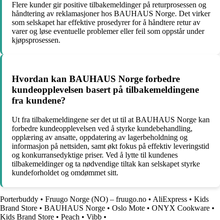
Flere kunder gir positive tilbakemeldinger på returprosessen og
håndtering av reklamasjoner hos BAUHAUS Norge. Det virker
som selskapet har effektive prosedyrer for å håndtere retur av
varer og løse eventuelle problemer eller feil som oppstår under
kjøpsprosessen.
Hvordan kan BAUHAUS Norge forbedre
kundeopplevelsen basert på tilbakemeldingene
fra kundene?
Ut fra tilbakemeldingene ser det ut til at BAUHAUS Norge kan
forbedre kundeopplevelsen ved å styrke kundebehandling,
opplæring av ansatte, oppdatering av lagerbeholdning og
informasjon på nettsiden, samt økt fokus på effektiv leveringstid
og konkurransedyktige priser. Ved å lytte til kundenes
tilbakemeldinger og ta nødvendige tiltak kan selskapet styrke
kundeforholdet og omdømmet sitt.
Porterbuddy
•
Fruugo Norge (NO) – fruugo.no
•
AliExpress
•
Kids
Brand Store
•
BAUHAUS Norge
•
Oslo Mote
•
ONYX Cookware
•
Kids Brand Store
•
Peach
•
Vibb
•