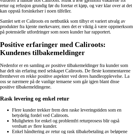
vurderer å handle hos Caliroots. Husk å lese gjennom vilkårene for
retur og refusjon grundig før du foretar et kjøp, og vær klar over at det
kan oppstå forsinkelser i noen tilfeller.
Samlet sett er Caliroots en nettbutikk som tilbyr et variert utvalg av
produkter fra kjente merkevarer, men det er viktig å være oppmerksom
på potensielle utfordringer som noen kunder har rapportert.
Positive erfaringer med Caliroots:
Kundenes tilbakemeldinger
Nedenfor er en samling av positive tilbakemeldinger fra kunder som
har delt sin erfaring med selskapet Caliroots. De fleste kommentarene
fremhever en rekke positive aspekter ved deres handleopplevelse. La
oss se nærmere på de vanlige temaene som går igjen blant disse
positive tilbakemeldingene.
Rask levering og enkel retur
Flere kunder trekker frem den raske leveringstiden som en
betydelig fordel ved Caliroots.
Muligheten for enkel og problemfri returprosess blir også
verdsatt av flere kunder.
Enkel håndtering av retur og rask tilbakebetaling av beløpene