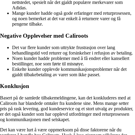
nettstedet, spesielt når det gjaldt populære merkevarer som
Adidas.
Mange kunder hadde også gode erfaringer med returprosessen,
og noen bemerket at det var enkelt å returnere varer og få
pengene tilbake.
Negative Opplevelser med Caliroots
Det var flere kunder som uttrykte frustrasjon over lang
behandlingstid ved returer og forsinkelser i refusjon av betaling.
Noen kunder hadde problemer med å få endret eller kansellert
bestillinger, noe som førte til misnøye.
Enkelte kunder opplevde kommunikasjonsproblemer når det
gjaldt tilbakebetaling av varer som ikke passet.
Konklusjon
Basert på de samlede tilbakemeldingene, kan det konkluderes med at
Caliroots har blandede omtaler fra kundene sine. Mens mange setter
pris på rask levering, god kundeservice og et stort utvalg av produkter,
er det også kunder som har opplevd utfordringer med returprosessen
og kommunikasjonen med selskapet.
Det kan være lurt å være oppmerksom på disse faktorene når du