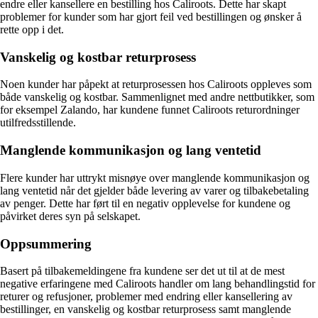
endre eller kansellere en bestilling hos Caliroots. Dette har skapt
problemer for kunder som har gjort feil ved bestillingen og ønsker å
rette opp i det.
Vanskelig og kostbar returprosess
Noen kunder har påpekt at returprosessen hos Caliroots oppleves som
både vanskelig og kostbar. Sammenlignet med andre nettbutikker, som
for eksempel Zalando, har kundene funnet Caliroots returordninger
utilfredsstillende.
Manglende kommunikasjon og lang ventetid
Flere kunder har uttrykt misnøye over manglende kommunikasjon og
lang ventetid når det gjelder både levering av varer og tilbakebetaling
av penger. Dette har ført til en negativ opplevelse for kundene og
påvirket deres syn på selskapet.
Oppsummering
Basert på tilbakemeldingene fra kundene ser det ut til at de mest
negative erfaringene med Caliroots handler om lang behandlingstid for
returer og refusjoner, problemer med endring eller kansellering av
bestillinger, en vanskelig og kostbar returprosess samt manglende