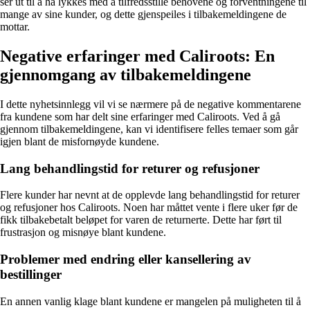
ser ut til å ha lykkes med å tilfredsstille behovene og forventningene til
mange av sine kunder, og dette gjenspeiles i tilbakemeldingene de
mottar.
Negative erfaringer med Caliroots: En
gjennomgang av tilbakemeldingene
I dette nyhetsinnlegg vil vi se nærmere på de negative kommentarene
fra kundene som har delt sine erfaringer med Caliroots. Ved å gå
gjennom tilbakemeldingene, kan vi identifisere felles temaer som går
igjen blant de misfornøyde kundene.
Lang behandlingstid for returer og refusjoner
Flere kunder har nevnt at de opplevde lang behandlingstid for returer
og refusjoner hos Caliroots. Noen har måttet vente i flere uker før de
fikk tilbakebetalt beløpet for varen de returnerte. Dette har ført til
frustrasjon og misnøye blant kundene.
Problemer med endring eller kansellering av
bestillinger
En annen vanlig klage blant kundene er mangelen på muligheten til å