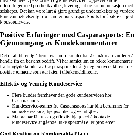
med kvaliteten, passformen og kundeservicen, opplever andre
utfordringer med produktkvalitet, leveringstid og kommunikasjon med
selskapet. Det kan være lurt å gjøre grundige undersøkelser og vurdere
kundeanmeldelser før du handler hos CasparaSports for å sikre en god
kjøpsopplevelse.
Positive Erfaringer med Casparasports: En
Gjennomgang av Kundekommentarer
Det er alltid nyttig å høre hva andre kunder har å si når man vurderer å
handle fra en bestemt bedrift. Vi har samlet inn en rekke kommentarer
fra fornøyde kunder av Casparasports for å gi deg en oversikt over de
positive temaene som går igjen i tilbakemeldingene.
Effektiv og Vennlig Kundeservice
Flere kunder fremhever den gode kundeservicen hos
Casparasports.
Kundeservice-teamet fra Casparasports har blitt berømmet for
sin raske respons, hjelpsomhet og vennlighet.
Mange har fått rask og effektiv hjelp ved å kontakte
kundeservice angående ulike spørsmål eller problemer.
God Kvalitet og Komfortable Plagg