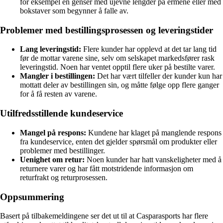
for eksempel en genser med ujevne lengder på ermene eller med
bokstaver som begynner å falle av.
Problemer med bestillingsprosessen og leveringstider
Lang leveringstid:
Flere kunder har opplevd at det tar lang tid
før de mottar varene sine, selv om selskapet markedsfører rask
leveringstid. Noen har ventet opptil flere uker på bestilte varer.
Mangler i bestillingen:
Det har vært tilfeller der kunder kun har
mottatt deler av bestillingen sin, og måtte følge opp flere ganger
for å få resten av varene.
Utilfredsstillende kundeservice
Mangel på respons:
Kundene har klaget på manglende respons
fra kundeservice, enten det gjelder spørsmål om produkter eller
problemer med bestillinger.
Uenighet om retur:
Noen kunder har hatt vanskeligheter med å
returnere varer og har fått motstridende informasjon om
returfrakt og returprosessen.
Oppsummering
Basert på tilbakemeldingene ser det ut til at Casparasports har flere