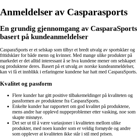
Anmeldelser av Casparasports
En grundig gjennomgang av CasparaSports
basert på kundeanmeldelser
CasparaSports er et selskap som tilbyr et bredt utvalg av sportsklær og
fritidsklær for både menn og kvinner. Med mange ulike produkter på
markedet er det alltid interessant å se hva kundene mener om selskapet
og produktene deres. Basert på et utvalg av norske kundeanmeldelser,
kan vi få et innblikk i erfaringene kundene har hatt med CasparaSports.
Kvalitet og passform
Flere kunder har gitt positive tilbakemeldinger på kvaliteten og
passformen av produktene fra CasparaSports.
Enkelte kunder har rapportert om god kvalitet på produktene,
mens andre har opplevd nuppeproblemer etter vasking, noe som
skapte misnøye.
Det ser ut til å være variasjoner i kvaliteten mellom ulike
produkter, med noen kunder som er veldig fornøyde og andre
som opplever at kvaliteten ikke står i stil med prisen.