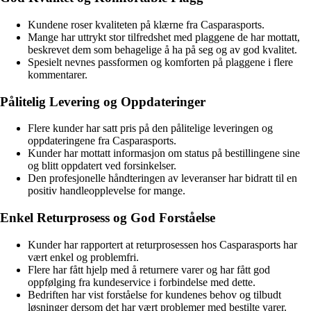
Kundene roser kvaliteten på klærne fra Casparasports.
Mange har uttrykt stor tilfredshet med plaggene de har mottatt,
beskrevet dem som behagelige å ha på seg og av god kvalitet.
Spesielt nevnes passformen og komforten på plaggene i flere
kommentarer.
Pålitelig Levering og Oppdateringer
Flere kunder har satt pris på den pålitelige leveringen og
oppdateringene fra Casparasports.
Kunder har mottatt informasjon om status på bestillingene sine
og blitt oppdatert ved forsinkelser.
Den profesjonelle håndteringen av leveranser har bidratt til en
positiv handleopplevelse for mange.
Enkel Returprosess og God Forståelse
Kunder har rapportert at returprosessen hos Casparasports har
vært enkel og problemfri.
Flere har fått hjelp med å returnere varer og har fått god
oppfølging fra kundeservice i forbindelse med dette.
Bedriften har vist forståelse for kundenes behov og tilbudt
løsninger dersom det har vært problemer med bestilte varer.