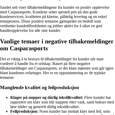
Samlet sett viser tilbakemeldingene fra kunder en positiv opplevelse
med Casparasports. Kundene setter spesielt pris på den gode
kundeservicen, kvaliteten på klærne, pålitelig levering og en enkel
returprosess. Disse positive temaene gjenspeiler en bedrift som
verdsetter kundetilfredsheten og jobber aktivt for å sikre en god
handleopplevelse for alle sine kunder.
Vanlige temaer i negative tilbakemeldinger
om Casparasports
Det er viktig å ta hensyn til tilbakemeldinger fra kunder når man
vurderer å handle fra et selskap. Basert på flere negative
tilbakemeldinger om Casparasports, er det klare mønstre som går igjen
blant kundenes erfaringer. Her er en oppsummering av de typiske
temaene:
Manglende kvalitet og feilproduksjon
Klager på nupper og dårlig tekstilkvalitet:
Flere kunder har
rapportert om klær som blir nuppete etter vask, samt bukser med
løse tråder og generelt dårlig tekstilkvalitet.
Feilproduksjon:
Noen kunder har mottatt klær med feil, som