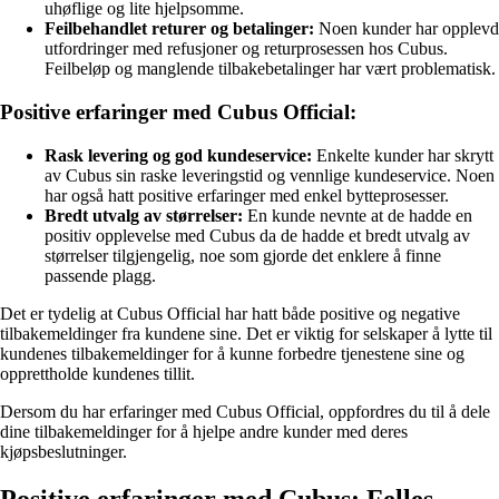
uhøflige og lite hjelpsomme.
Feilbehandlet returer og betalinger:
Noen kunder har opplevd
utfordringer med refusjoner og returprosessen hos Cubus.
Feilbeløp og manglende tilbakebetalinger har vært problematisk.
Positive erfaringer med Cubus Official:
Rask levering og god kundeservice:
Enkelte kunder har skrytt
av Cubus sin raske leveringstid og vennlige kundeservice. Noen
har også hatt positive erfaringer med enkel bytteprosesser.
Bredt utvalg av størrelser:
En kunde nevnte at de hadde en
positiv opplevelse med Cubus da de hadde et bredt utvalg av
størrelser tilgjengelig, noe som gjorde det enklere å finne
passende plagg.
Det er tydelig at Cubus Official har hatt både positive og negative
tilbakemeldinger fra kundene sine. Det er viktig for selskaper å lytte til
kundenes tilbakemeldinger for å kunne forbedre tjenestene sine og
opprettholde kundenes tillit.
Dersom du har erfaringer med Cubus Official, oppfordres du til å dele
dine tilbakemeldinger for å hjelpe andre kunder med deres
kjøpsbeslutninger.
Positive erfaringer med Cubus: Felles