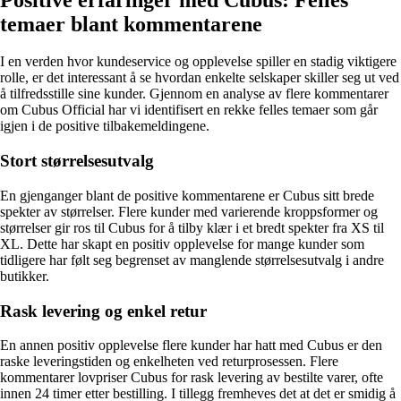
temaer blant kommentarene
I en verden hvor kundeservice og opplevelse spiller en stadig viktigere
rolle, er det interessant å se hvordan enkelte selskaper skiller seg ut ved
å tilfredsstille sine kunder. Gjennom en analyse av flere kommentarer
om Cubus Official har vi identifisert en rekke felles temaer som går
igjen i de positive tilbakemeldingene.
Stort størrelsesutvalg
En gjenganger blant de positive kommentarene er Cubus sitt brede
spekter av størrelser. Flere kunder med varierende kroppsformer og
størrelser gir ros til Cubus for å tilby klær i et bredt spekter fra XS til
XL. Dette har skapt en positiv opplevelse for mange kunder som
tidligere har følt seg begrenset av manglende størrelsesutvalg i andre
butikker.
Rask levering og enkel retur
En annen positiv opplevelse flere kunder har hatt med Cubus er den
raske leveringstiden og enkelheten ved returprosessen. Flere
kommentarer lovpriser Cubus for rask levering av bestilte varer, ofte
innen 24 timer etter bestilling. I tillegg fremheves det at det er smidig å