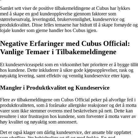
Samlet sett viser de positive tilbakemeldingene at Cubus har lykkes
med å skape en god kundeopplevelse gjennom faktorer som
størrelsesutvalg, leveringstid, brukervennlighet, kundeservice og
produktkvalitet. Disse felles temaene har bidratt til å skape fornøyde og
lojale kunder som gjerne handler hos Cubus igjen.
Negative Erfaringer med Cubus Official:
Vanlige Temaer i Tilbakemeldingene
Et kundeserviceaspekt som en virksomhet bør prioritere er å bygge tillit
hos kundene. Dette inkluderer å sikre gode kjøpsopplevelser, rask og
nøyaktig levering, samt effektiv og vennlig kundeservice etter kjøp.
Mangler i Produktkvalitet og Kundeservice
Flere av tilbakemeldingene om Cubus Official peker på alvorlige feil i
produktkvaliteten, som å forårsake allergiske reaksjoner og det å motta
varer som ikke stemmer overens med beskrivelsen på nett. Dette kan
resultere i stor frustrasjon hos kundene, som forventer å motta varer av
høy kvalitet og nøyaktig som annonsert.
Det er også klager om dårlig kundeservice, der ansatte blir oppfattet
som uhøflige, lite behjelpelige og til og med frekke. En god