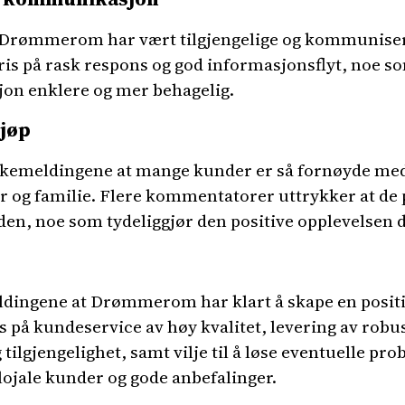
t Drømmerom har vært tilgjengelige og kommunise
is på rask respons og god informasjonsflyt, noe s
jon enklere og mer behagelig.
jøp
lbakemeldingene at mange kunder er så fornøyde 
er og familie. Flere kommentatorer uttrykker at de
n, noe som tydeliggjør den positive opplevelsen d
eldingene at Drømmerom har klart å skape en posit
på kundeservice av høy kvalitet, levering av robus
ilgjengelighet, samt vilje til å løse eventuelle pro
 lojale kunder og gode anbefalinger.