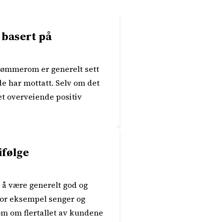
 basert på
rømmerom er generelt sett
e har mottatt. Selv om det
et overveiende positiv
ifølge
å være generelt god og
for eksempel senger og
som om flertallet av kundene