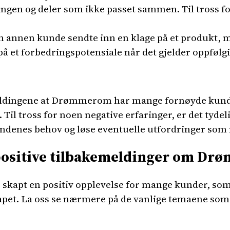
ingen og deler som ikke passet sammen. Til tross fo
 annen kunde sendte inn en klage på et produkt, m
å et forbedringspotensiale når det gjelder oppfølgi
meldingene at Drømmerom har mange fornøyde kunde
il tross for noen negative erfaringer, er det tydeli
denes behov og løse eventuelle utfordringer som 
 positive tilbakemeldinger om D
kapt en positiv opplevelse for mange kunder, som 
pet. La oss se nærmere på de vanlige temaene som g