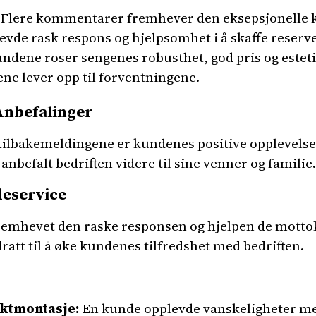
Flere kommentarer fremhever den eksepsjonelle k
e rask respons og hjelpsomhet i å skaffe reserve
ndene roser sengenes robusthet, god pris og este
ne lever opp til forventningene.
 Anbefalinger
 tilbakemeldingene er kundenes positive oppleve
nbefalt bedriften videre til sine venner og familie.
deservice
fremhevet den raske responsen og hjelpen de mot
ratt til å øke kundenes tilfredshet med bedriften.
ktmontasje:
En kunde opplevde vanskeligheter m