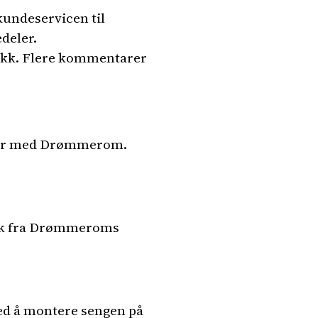
undeservicen til
deler.
tikk. Flere kommentarer
lser med Drømmerom.
tok fra Drømmeroms
ed å montere sengen på