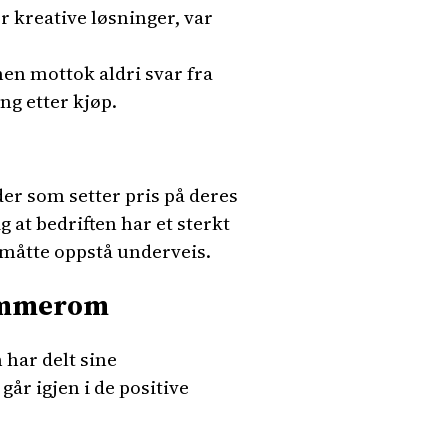
r kreative løsninger, var
en mottok aldri svar fra
ng etter kjøp.
r som setter pris på deres
g at bedriften har et sterkt
måtte oppstå underveis.
rømmerom
har delt sine
år igjen i de positive