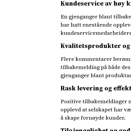
Kundeservice av høy kv
En gjenganger blant tilba
har hatt enestående opple
kundeservicemedarbeidere. D
Kvalitetsprodukter og
Flere kommentarer berømme
tilbakemelding på både des
gjenganger blant produkta
Rask levering og effekt
Positive tilbakemeldinger 
opplevd at selskapet har væ
å skape fornøyde kunder.
Tilgjengelighet og g