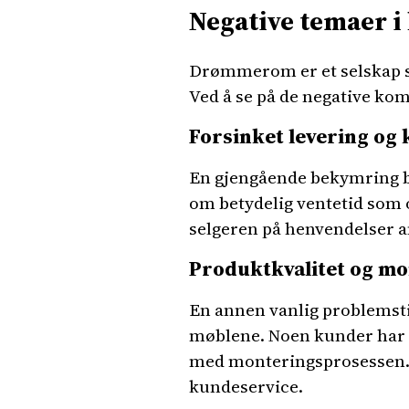
Negative temaer
Drømmerom er et selskap so
Ved å se på de negative ko
Forsinket levering o
En gjengående bekymring bl
om betydelig ventetid som 
selgeren på henvendelser a
Produktkvalitet og m
En annen vanlig problemsti
møblene. Noen kunder har o
med monteringsprosessen. De
kundeservice.