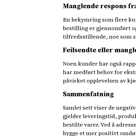
Manglende respons fr
En bekymring som flere kun
bestilling er gjennomført og
tilfredsstillende, noe som
Feilsendte eller mangl
Noen kunder har også rappo
har medført behov for ekstr
påvirket opplevelsen av kjø
Sammenfatning
Samlet sett viser de nega
gjelder leveringstid, prod
bestilte varer. Ved å adre
bygge et mer positivt omd