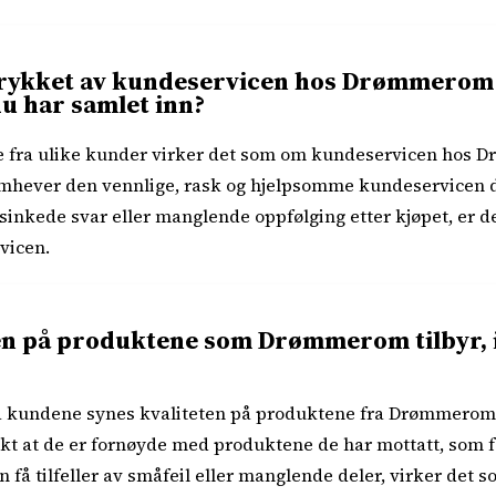
ntrykket av kundeservicen hos Drømmerom
u har samlet inn?
e fra ulike kunder virker det som om kundeservicen hos D
emhever den vennlige, rask og hjelpsomme kundeservicen d
orsinkede svar eller manglende oppfølging etter kjøpet, er d
vicen.
en på produktene som Drømmerom tilbyr, 
ra kundene synes kvaliteten på produktene fra Drømmerom 
rykt at de er fornøyde med produktene de har mottatt, som 
n få tilfeller av småfeil eller manglende deler, virker det 