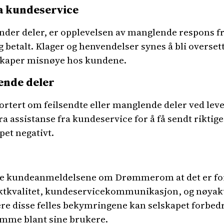
a kundeservice
der deler, er opplevelsen av manglende respons fr
 betalt. Klager og henvendelser synes å bli oversett
 skaper misnøye hos kundene.
ende deler
rtert om feilsendte eller manglende deler ved lev
a assistanse fra kundeservice for å få sendt riktig
pet negativt.
tive kundeanmeldelsene om Drømmerom at det er fo
uktkvalitet, kundeservicekommunikasjon, og nøyakt
ssere disse felles bekymringene kan selskapet forbe
ømme blant sine brukere.