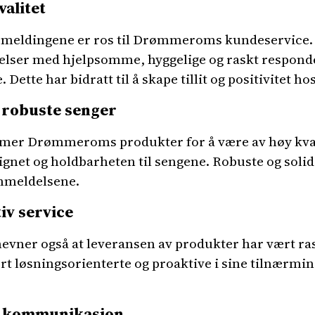
alitet
kemeldingene er ros til Drømmeroms kundeservice.
velser med hjelpsomme, hyggelige og raskt respon
ette har bidratt til å skape tillit og positivitet h
 robuste senger
r Drømmeroms produkter for å være av høy kvalit
ignet og holdbarheten til sengene. Robuste og soli
nmeldelsene.
iv service
nevner også at leveransen av produkter har vært ras
rt løsningsorienterte og proaktive i sine tilnærming
od kommunikasjon