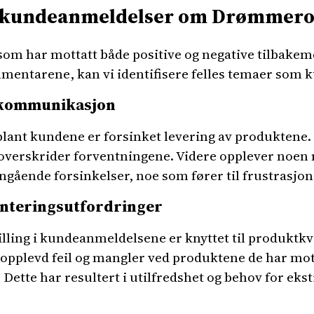
 i kundeanmeldelser om Drømmer
m har mottatt både positive og negative tilbakem
mmentarene, kan vi identifisere felles temaer som 
g kommunikasjon
ant kundene er forsinket levering av produktene.
overskrider forventningene. Videre opplever noen
ngående forsinkelser, noe som fører til frustrasjo
onteringsutfordringer
lling i kundeanmeldelsene er knyttet til produktk
pplevd feil og mangler ved produktene de har mot
tte har resultert i utilfredshet og behov for ekst