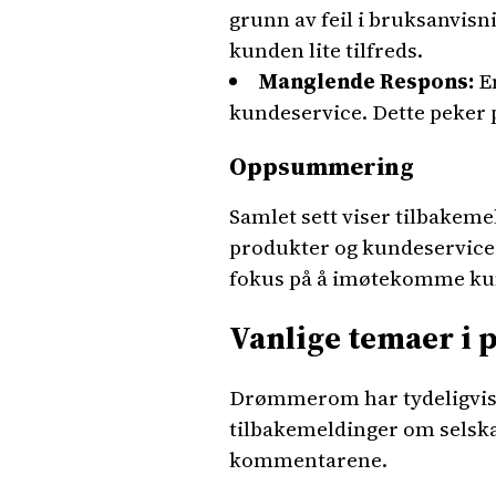
grunn av feil i bruksanvisn
kunden lite tilfreds.
Manglende Respons:
En
kundeservice. Dette peker p
Oppsummering
Samlet sett viser tilbake
produkter og kundeservice. T
fokus på å imøtekomme kun
Vanlige temaer i
Drømmerom har tydeligvis s
tilbakemeldinger om selska
kommentarene.