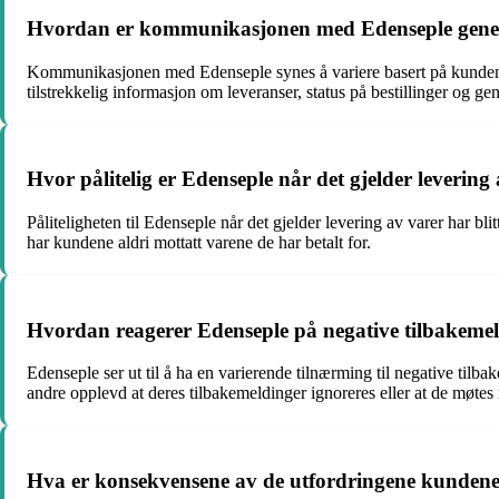
Hvordan er kommunikasjonen med Edenseple genere
Kommunikasjonen med Edenseple synes å variere basert på kundenes
tilstrekkelig informasjon om leveranser, status på bestillinger og ge
Hvor pålitelig er Edenseple når det gjelder levering 
Påliteligheten til Edenseple når det gjelder levering av varer har bli
har kundene aldri mottatt varene de har betalt for.
Hvordan reagerer Edenseple på negative tilbakemel
Edenseple ser ut til å ha en varierende tilnærming til negative til
andre opplevd at deres tilbakemeldinger ignoreres eller at de møtes
Hva er konsekvensene av de utfordringene kundene