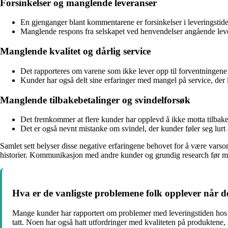
Forsinkelser og manglende leveranser
En gjenganger blant kommentarene er forsinkelser i leveringstiden
Manglende respons fra selskapet ved henvendelser angående leveran
Manglende kvalitet og dårlig service
Det rapporteres om varene som ikke lever opp til forventningene når
Kunder har også delt sine erfaringer med mangel på service, der 
Manglende tilbakebetalinger og svindelforsøk
Det fremkommer at flere kunder har opplevd å ikke motta tilbakebet
Det er også nevnt mistanke om svindel, der kunder føler seg lur
Samlet sett belyser disse negative erfaringene behovet for å være vars
historier. Kommunikasjon med andre kunder og grundig research før man 
Hva er de vanligste problemene folk opplever når 
Mange kunder har rapportert om problemer med leveringstiden hos Eden
tatt. Noen har også hatt utfordringer med kvaliteten på produktene, 