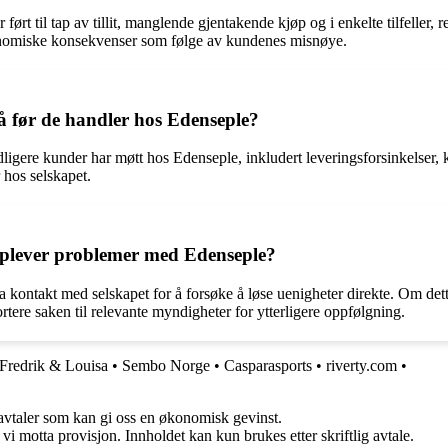
 til tap av tillit, manglende gjentakende kjøp og i enkelte tilfeller, re
onomiske konsekvenser som følge av kundenes misnøye.
 før de handler hos Edenseple?
igere kunder har møtt hos Edenseple, inkludert leveringsforsinkelser, 
 hos selskapet.
pplever problemer med Edenseple?
ntakt med selskapet for å forsøke å løse uenigheter direkte. Om dette i
ortere saken til relevante myndigheter for ytterligere oppfølgning.
Fredrik & Louisa
•
Sembo Norge
•
Casparasports
•
riverty.com
•
savtaler som kan gi oss en økonomisk gevinst.
i motta provisjon. Innholdet kan kun brukes etter skriftlig avtale.