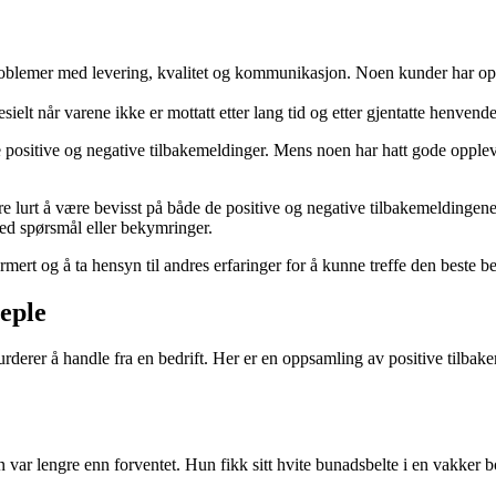
roblemer med levering, kvalitet og kommunikasjon. Noen kunder har oppl
ielt når varene ikke er mottatt etter lang tid og etter gjentatte henvende
 positive og negative tilbakemeldinger. Mens noen har hatt gode opplev
ære lurt å være bevisst på både de positive og negative tilbakemelding
ved spørsmål eller bekymringer.
ormert og å ta hensyn til andres erfaringer for å kunne treffe den beste 
eple
vurderer å handle fra en bedrift. Her er en oppsamling av positive tilb
n var lengre enn forventet. Hun fikk sitt hvite bunadsbelte i en vakker 