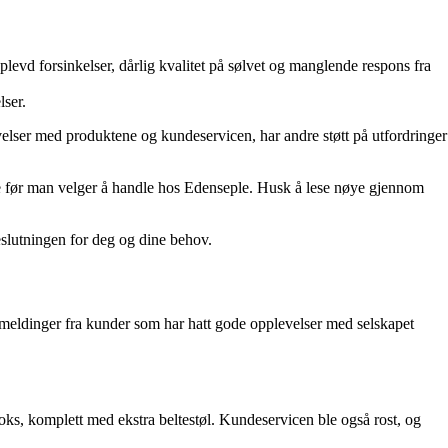
evd forsinkelser, dårlig kvalitet på sølvet og manglende respons fra
lser.
elser med produktene og kundeservicen, har andre støtt på utfordringer
ene før man velger å handle hos Edenseple. Husk å lese nøye gjennom
beslutningen for deg og dine behov.
akemeldinger fra kunder som har hatt gode opplevelser med selskapet
boks, komplett med ekstra beltestøl. Kundeservicen ble også rost, og