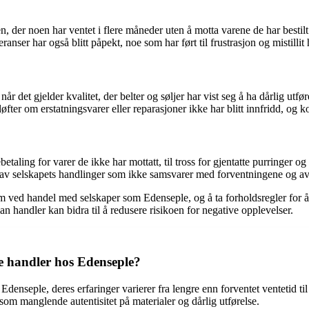
, der noen har ventet i flere måneder uten å motta varene de har bestilt
ser har også blitt påpekt, noe som har ført til frustrasjon og mistillit
 det gjelder kvalitet, der belter og søljer har vist seg å ha dårlig utfør
løfter om erstatningsvarer eller reparasjoner ikke har blitt innfridd, o
aling for varer de ikke har mottatt, til tross for gjentatte purringer og 
t av selskapets handlinger som ikke samsvarer med forventningene og av
om ved handel med selskaper som Edenseple, og å ta forholdsregler for å
handler kan bidra til å redusere risikoen for negative opplevelser.
de handler hos Edenseple?
seple, deres erfaringer varierer fra lengre enn forventet ventetid til fo
som manglende autentisitet på materialer og dårlig utførelse.