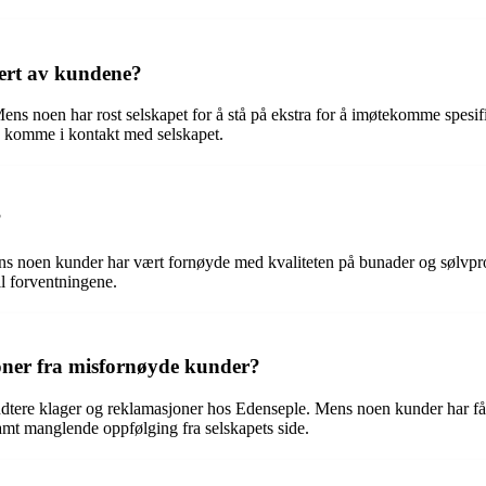
dert av kundene?
ns noen har rost selskapet for å stå på ekstra for å imøtekomme spesif
å komme i kontakt med selskapet.
?
ns noen kunder har vært fornøyde med kvaliteten på bunader og sølvprod
il forventningene.
oner fra misfornøyde kunder?
tere klager og reklamasjoner hos Edenseple. Mens noen kunder har fått t
samt manglende oppfølging fra selskapets side.