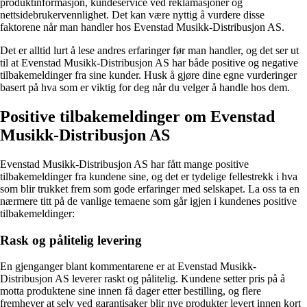
produktinformasjon, kundeservice ved reklamasjoner og
nettsidebrukervennlighet. Det kan være nyttig å vurdere disse
faktorene når man handler hos Evenstad Musikk-Distribusjon AS.
Det er alltid lurt å lese andres erfaringer før man handler, og det ser ut
til at Evenstad Musikk-Distribusjon AS har både positive og negative
tilbakemeldinger fra sine kunder. Husk å gjøre dine egne vurderinger
basert på hva som er viktig for deg når du velger å handle hos dem.
Positive tilbakemeldinger om Evenstad
Musikk-Distribusjon AS
Evenstad Musikk-Distribusjon AS har fått mange positive
tilbakemeldinger fra kundene sine, og det er tydelige fellestrekk i hva
som blir trukket frem som gode erfaringer med selskapet. La oss ta en
nærmere titt på de vanlige temaene som går igjen i kundenes positive
tilbakemeldinger:
Rask og pålitelig levering
En gjenganger blant kommentarene er at Evenstad Musikk-
Distribusjon AS leverer raskt og pålitelig. Kundene setter pris på å
motta produktene sine innen få dager etter bestilling, og flere
fremhever at selv ved garantisaker blir nye produkter levert innen kort