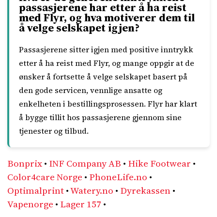
passasjerene har etter å ha reist
med Flyr, og hva motiverer dem til
å velge selskapet igjen?
Passasjerene sitter igjen med positive inntrykk
etter å ha reist med Flyr, og mange oppgir at de
ønsker å fortsette å velge selskapet basert på
den gode servicen, vennlige ansatte og
enkelheten i bestillingsprosessen. Flyr har klart
å bygge tillit hos passasjerene gjennom sine
tjenester og tilbud.
Bonprix
•
INF Company AB
•
Hike Footwear
•
Color4care Norge
•
PhoneLife.no
•
Optimalprint
•
Watery.no
•
Dyrekassen
•
Vapenorge
•
Lager 157
•