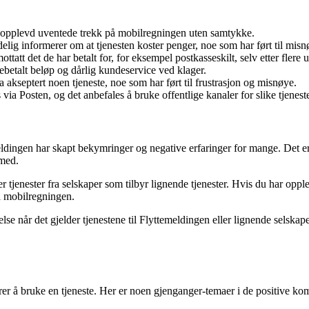
g opplevd uventede trekk på mobilregningen uten samtykke.
lig informerer om at tjenesten koster penger, noe som har ført til misnøy
ttatt det de har betalt for, for eksempel postkasseskilt, selv etter flere u
ebetalt beløp og dårlig kundeservice ved klager.
 akseptert noen tjeneste, noe som har ført til frustrasjon og misnøye.
ia Posten, og det anbefales å bruke offentlige kanaler for slike tjeneste
dingen har skapt bekymringer og negative erfaringer for mange. Det er 
 med.
r tjenester fra selskaper som tilbyr lignende tjenester. Hvis du har op
å mobilregningen.
e når det gjelder tjenestene til Flyttemeldingen eller lignende selskape
derer å bruke en tjeneste. Her er noen gjenganger-temaer i de positive k