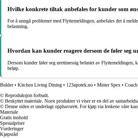
Hvilke konkrete tiltak anbefales for kunder som ø
For å unngå problemer med Flyttemeldingen, anbefales det å melde f
belastning.
Hvordan kan kunder reagere dersom de føler seg ur
Dersom kunder føler seg urettmessig belastet av Flyttemeldingen, ka
beløp.
Bulder
•
Kitchen Living Dining
•
123apotek.no
•
Mister Spex
•
Coach 
© Reproduksjon forbudt.
© Beskyttet materiale. Noen produkter vi viser er en del av samarbeid
© Denne siden er underlagt opphavsrett. For kjøp via lenkene våre kan v
Materiale
Gratis innhold
Spesialpriser
Vurderinger
Kjøpsråd