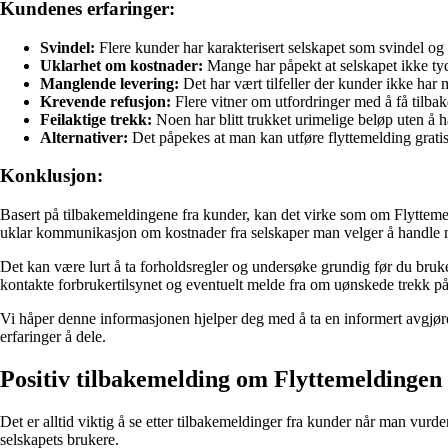
Kundenes erfaringer:
Svindel:
Flere kunder har karakterisert selskapet som svindel o
Uklarhet om kostnader:
Mange har påpekt at selskapet ikke tyde
Manglende levering:
Det har vært tilfeller der kunder ikke har mo
Krevende refusjon:
Flere vitner om utfordringer med å få tilbak
Feilaktige trekk:
Noen har blitt trukket urimelige beløp uten å ha
Alternativer:
Det påpekes at man kan utføre flyttemelding gratis v
Konklusjon:
Basert på tilbakemeldingene fra kunder, kan det virke som om Flyttemel
uklar kommunikasjon om kostnader fra selskaper man velger å handle
Det kan være lurt å ta forholdsregler og undersøke grundig før du bruke
kontakte forbrukertilsynet og eventuelt melde fra om uønskede trekk p
Vi håper denne informasjonen hjelper deg med å ta en informert avgjørels
erfaringer å dele.
Positiv tilbakemelding om Flyttemeldingen
Det er alltid viktig å se etter tilbakemeldinger fra kunder når man vur
selskapets brukere.