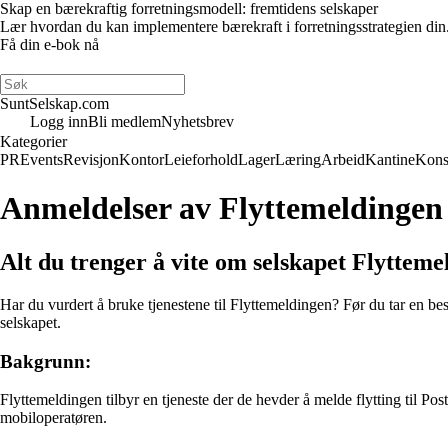
Skap en bærekraftig forretningsmodell: fremtidens selskaper
Lær hvordan du kan implementere bærekraft i forretningsstrategien din
Få din e-bok nå
SuntSelskap.com
Logg inn
Bli medlem
Nyhetsbrev
Kategorier
PR
Events
Revisjon
Kontor
Leieforhold
Lager
Læring
Arbeid
Kantine
Kons
Anmeldelser av Flyttemeldingen
Alt du trenger å vite om selskapet Flytteme
Har du vurdert å bruke tjenestene til Flyttemeldingen? Før du tar en be
selskapet.
Bakgrunn:
Flyttemeldingen tilbyr en tjeneste der de hevder å melde flytting til Po
mobiloperatøren.