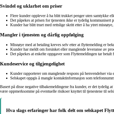
Svindel og uklarhet om priser
Flere kunder opplever å ha blitt trukket penger uten samtykke elle
Det påpekes at prisen for tjenesten ikke er tydelig kommunisert på 
Kunder har blitt truet med rettslige skritt etter å ha ytret misn
Mangler i tjenesten og dårlig oppfølging
Misnøye med at betaling kreves selv etter at flyttemelding er bekr
Kunder har meldt om forsinket eller manglende leveranse av produ
Det påpekes at enkelte oppgaver som Flyttemeldingen tar betalt for
Kundeservice og tilgjengelighet
Kunder rapporterer om manglende respons på henvendelser via e
Selskapet oppgis å mangle kontaktinformasjon som telefonnumme
Basert på disse negative tilbakemeldingene fra kunder, er det tydelig at 
være oppmerksomme på eventuelle risikoer knyttet til tjenestene til sels
Hva slags erfaringer har folk delt om selskapet Fly