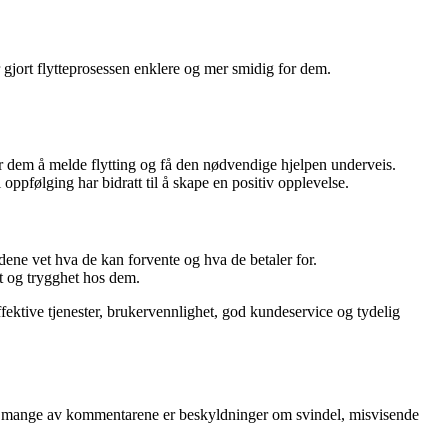
r gjort flytteprosessen enklere og mer smidig for dem.
for dem å melde flytting og få den nødvendige hjelpen underveis.
ppfølging har bidratt til å skape en positiv opplevelse.
dene vet hva de kan forvente og hva de betaler for.
it og trygghet hos dem.
fektive tjenester, brukervennlighet, god kundeservice og tydelig
for mange av kommentarene er beskyldninger om svindel, misvisende