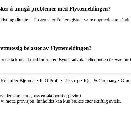
nsker å unngå problemer med Flyttemeldingen?
lytting direkte til Posten eller Folkeregistret, være oppmerksom på ukl
ettmessig belastet av Flyttemeldingen?
n de ta kontakt med forbrukertilsynet, advokat eller annen relevant inst
Kristoffer Bjørndal
•
IGO Profil
•
Tekshop
•
Kjell & Company
•
Grøn
savtaler som kan gi oss en økonomisk gevinst.
i motta provisjon. Innholdet kan kun brukes etter skriftlig avtale.