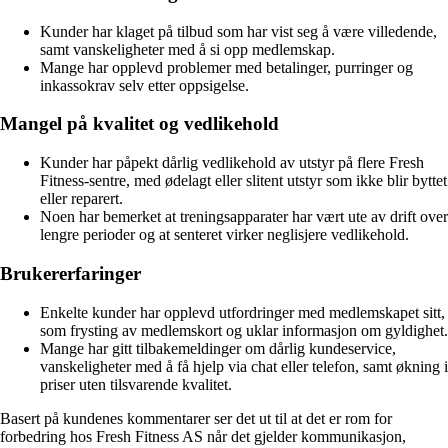
Kunder har klaget på tilbud som har vist seg å være villedende,
samt vanskeligheter med å si opp medlemskap.
Mange har opplevd problemer med betalinger, purringer og
inkassokrav selv etter oppsigelse.
Mangel på kvalitet og vedlikehold
Kunder har påpekt dårlig vedlikehold av utstyr på flere Fresh
Fitness-sentre, med ødelagt eller slitent utstyr som ikke blir byttet
eller reparert.
Noen har bemerket at treningsapparater har vært ute av drift over
lengre perioder og at senteret virker neglisjere vedlikehold.
Brukererfaringer
Enkelte kunder har opplevd utfordringer med medlemskapet sitt,
som frysting av medlemskort og uklar informasjon om gyldighet.
Mange har gitt tilbakemeldinger om dårlig kundeservice,
vanskeligheter med å få hjelp via chat eller telefon, samt økning i
priser uten tilsvarende kvalitet.
Basert på kundenes kommentarer ser det ut til at det er rom for
forbedring hos Fresh Fitness AS når det gjelder kommunikasjon,