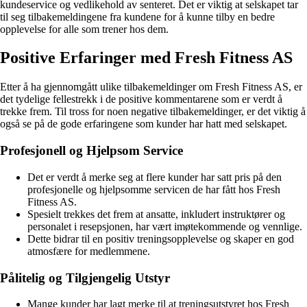
kundeservice og vedlikehold av senteret. Det er viktig at selskapet tar
til seg tilbakemeldingene fra kundene for å kunne tilby en bedre
opplevelse for alle som trener hos dem.
Positive Erfaringer med Fresh Fitness AS
Etter å ha gjennomgått ulike tilbakemeldinger om Fresh Fitness AS, er
det tydelige fellestrekk i de positive kommentarene som er verdt å
trekke frem. Til tross for noen negative tilbakemeldinger, er det viktig å
også se på de gode erfaringene som kunder har hatt med selskapet.
Profesjonell og Hjelpsom Service
Det er verdt å merke seg at flere kunder har satt pris på den
profesjonelle og hjelpsomme servicen de har fått hos Fresh
Fitness AS.
Spesielt trekkes det frem at ansatte, inkludert instruktører og
personalet i resepsjonen, har vært imøtekommende og vennlige.
Dette bidrar til en positiv treningsopplevelse og skaper en god
atmosfære for medlemmene.
Pålitelig og Tilgjengelig Utstyr
Mange kunder har lagt merke til at treningsutstyret hos Fresh