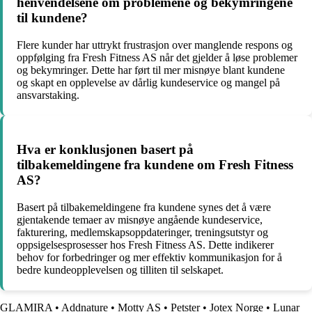
henvendelsene om problemene og bekymringene
til kundene?
Flere kunder har uttrykt frustrasjon over manglende respons og
oppfølging fra Fresh Fitness AS når det gjelder å løse problemer
og bekymringer. Dette har ført til mer misnøye blant kundene
og skapt en opplevelse av dårlig kundeservice og mangel på
ansvarstaking.
Hva er konklusjonen basert på
tilbakemeldingene fra kundene om Fresh Fitness
AS?
Basert på tilbakemeldingene fra kundene synes det å være
gjentakende temaer av misnøye angående kundeservice,
fakturering, medlemskapsoppdateringer, treningsutstyr og
oppsigelsesprosesser hos Fresh Fitness AS. Dette indikerer
behov for forbedringer og mer effektiv kommunikasjon for å
bedre kundeopplevelsen og tilliten til selskapet.
GLAMIRA
•
Addnature
•
Motty AS
•
Petster
•
Jotex Norge
•
Lunar