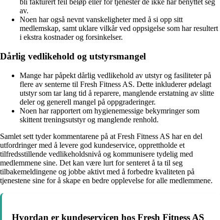
bli fakturert feil beløp eller for tjenester de ikke har benyttet seg
av.
Noen har også nevnt vanskeligheter med å si opp sitt
medlemskap, samt uklare vilkår ved oppsigelse som har resultert
i ekstra kostnader og forsinkelser.
Dårlig vedlikehold og utstyrsmangel
Mange har påpekt dårlig vedlikehold av utstyr og fasiliteter på
flere av senterne til Fresh Fitness AS. Dette inkluderer ødelagt
utstyr som tar lang tid å reparere, manglende erstatning av slitte
deler og generell mangel på oppgraderinger.
Noen har rapportert om hygienemessige bekymringer som
skittent treningsutstyr og manglende renhold.
Samlet sett tyder kommentarene på at Fresh Fitness AS har en del
utfordringer med å levere god kundeservice, opprettholde et
tilfredsstillende vedlikeholdsnivå og kommunisere tydelig med
medlemmene sine. Det kan være lurt for senteret å ta til seg
tilbakemeldingene og jobbe aktivt med å forbedre kvaliteten på
tjenestene sine for å skape en bedre opplevelse for alle medlemmene.
Hvordan er kundeservicen hos Fresh Fitness AS