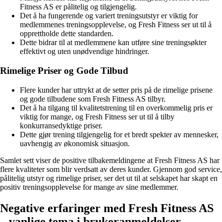
Fitness AS er pålitelig og tilgjengelig.
Det å ha fungerende og variert treningsutstyr er viktig for
medlemmenes treningsopplevelse, og Fresh Fitness ser ut til å
opprettholde dette standarden.
Dette bidrar til at medlemmene kan utføre sine treningsøkter
effektivt og uten unødvendige hindringer.
Rimelige Priser og Gode Tilbud
Flere kunder har uttrykt at de setter pris på de rimelige prisene
og gode tilbudene som Fresh Fitness AS tilbyr.
Det å ha tilgang til kvalitetstrening til en overkommelig pris er
viktig for mange, og Fresh Fitness ser ut til å tilby
konkurransedyktige priser.
Dette gjør trening tilgjengelig for et bredt spekter av mennesker,
uavhengig av økonomisk situasjon.
Samlet sett viser de positive tilbakemeldingene at Fresh Fitness AS har
flere kvaliteter som blir verdsatt av deres kunder. Gjennom god service,
pålitelig utstyr og rimelige priser, ser det ut til at selskapet har skapt en
positiv treningsopplevelse for mange av sine medlemmer.
Negative erfaringer med Fresh Fitness AS
– vanlige tema i brukeranmeldelser