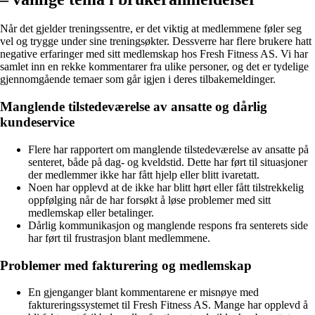
Når det gjelder treningssentre, er det viktig at medlemmene føler seg
vel og trygge under sine treningsøkter. Dessverre har flere brukere hatt
negative erfaringer med sitt medlemskap hos Fresh Fitness AS. Vi har
samlet inn en rekke kommentarer fra ulike personer, og det er tydelige
gjennomgående temaer som går igjen i deres tilbakemeldinger.
Manglende tilstedeværelse av ansatte og dårlig
kundeservice
Flere har rapportert om manglende tilstedeværelse av ansatte på
senteret, både på dag- og kveldstid. Dette har ført til situasjoner
der medlemmer ikke har fått hjelp eller blitt ivaretatt.
Noen har opplevd at de ikke har blitt hørt eller fått tilstrekkelig
oppfølging når de har forsøkt å løse problemer med sitt
medlemskap eller betalinger.
Dårlig kommunikasjon og manglende respons fra senterets side
har ført til frustrasjon blant medlemmene.
Problemer med fakturering og medlemskap
En gjenganger blant kommentarene er misnøye med
faktureringssystemet til Fresh Fitness AS. Mange har opplevd å