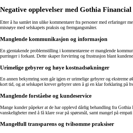
Negative opplevelser med Gothia Financia
Etter å ha samlet inn ulike kommentarer fra personer med erfaringer med
misnøye med selskapets praksis og fremgangsmåter.
Manglende kommunikasjon og informasjon
En gjentakende problemstilling i kommentarene er manglende kommunikasj
purringer i forkant. Dette skaper forvirring og frustrasjon blant kunde
Urimelige gebyrer og høye kostnadsøkninger
En annen bekymring som går igjen er urimelige gebyrer og ekstreme øk
kort tid, og at selskapet krever gebyrer uten å gi en klar forklaring på h
Manglende forståelse og kundeservice
Mange kunder påpeker at de har opplevd dårlig behandling fra Gothia F
vanskeligheter med å få klare svar på spørsmål, samt mangel på empati 
Mangelfull transparens og tvilsomme praksiser