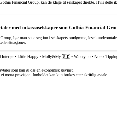
hia Financial Group, kan de klage til selskapet direkte. Hvis dette ik
vtaler med inkassoselskaper som Gothia Financial Gro
Group, bør man sette seg inn i selskapets omdømme, lese kundeomtaler 
ede situasjoner.
 Interiør
•
Little Happy
•
Molly&My 🇩🇰
•
Watery.no
•
Norsk Tippin
savtaler som kan gi oss en økonomisk gevinst.
i motta provisjon. Innholdet kan kun brukes etter skriftlig avtale.