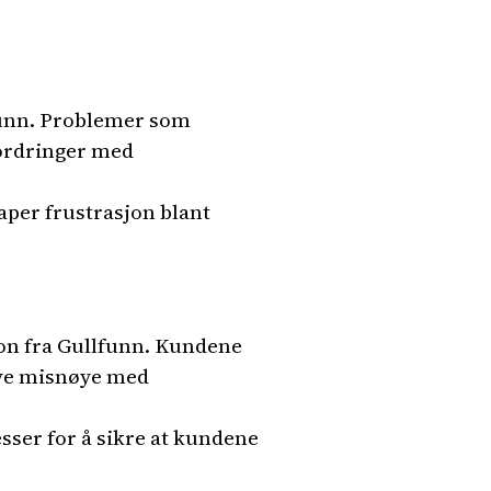
lfunn. Problemer som
fordringer med
aper frustrasjon blant
n fra Gullfunn. Kundene
leve misnøye med
sser for å sikre at kundene