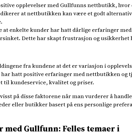
itive opplevelser med Gullfunns nettbutikk, hvor d
ndikerer at nettbutikken kan være et godt alternati
.
e at enkelte kunder har hatt dårlige erfaringer med
forsinket. Dette har skapt frustrasjon og usikkerhe
ldingene fra kundene at det er variasjon i oppleve
har hatt positive erfaringer med nettbutikken og t
t til kundeservice, kvalitet og priser.
visst på disse faktorene når man vurderer å handle
der eller butikker basert på ens personlige prefera
r med Gullfunn: Felles temaer i