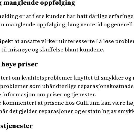
g manglende oppfølging
elding er at flere kunder har hatt dårlige erfarin
m manglende oppfølging, lang ventetid og generell
ekt at ansatte virker uinteresserte i å løse proble
 til misnøye og skuffelse blant kundene.
 høye priser
tert om kvalitetsproblemer knyttet til smykker og 
 problemer som uhåndterlige reparasjonskostnader, 
informasjon om priser og tjenester.
der kommentert at prisene hos Gullfunn kan være 
når det gjelder reparasjoner og erstatning av smyk
gstjenester