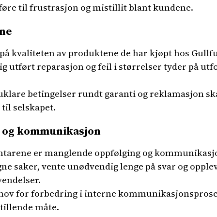
øre til frustrasjon og mistillit blant kundene.
ne
 på kvaliteten av produktene de har kjøpt hos Gul
 utført reparasjon og feil i størrelser tyder på ut
uklare betingelser rundt garanti og reklamasjon sk
til selskapet.
g og kommunikasjon
tarene er manglende oppfølging og kommunikasjo
egne saker, vente unødvendig lenge på svar og opp
vendelser.
ehov for forbedring i interne kommunikasjonsprose
stillende måte.