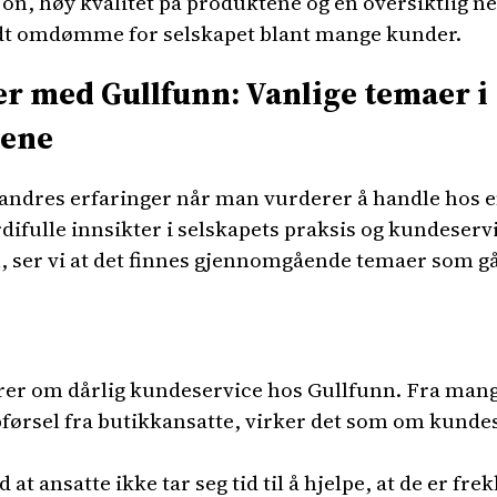
, høy kvalitet på produktene og en oversiktlig net
godt omdømme for selskapet blant mange kunder.
er med Gullfunn: Vanlige temaer i
ene
il andres erfaringer når man vurderer å handle hos 
difulle innsikter i selskapets praksis og kundeservi
ser vi at det finnes gjennomgående temaer som gå
er om dårlig kundeservice hos Gullfunn. Fra mang
pførsel fra butikkansatte, virker det som om kundes
t ansatte ikke tar seg tid til å hjelpe, at de er frek