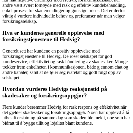
andre vært svært fornøyde med rask og effektiv kundebehandling,
enkel prosess for skademeldinger og gunstige priser. Det er derfor
viktig å vurdere individuelle behov og preferanser når man velger
forsikringsselskap.
Hva er kundenes generelle opplevelse med
forsikringstjenestene til Hedvig?
Generelt sett har kundene en positiv opplevelse med
forsikringstjenestene til Hedvig. De roser selskapet for god
kundeservice, effektivitet og rask håndtering av skadesaker. Mange
trekker frem enkelheten i kommunikasjonen, både gjennom chat og
andre kanaler, samt at de føler seg ivaretatt og godt fulgt opp av
selskapet.
Hvordan vurderes Hedvigs reaksjonstid på
skadesaker og forsikringsoppgjør?
Flere kunder berømmer Hedvig for rask respons og effektivitet når
det gjelder skadesaker og forsikringsoppgjør. Noen har opplevd å få
utbetalt erstatning på samme dag som skaden ble meldt, noe som har
bidratt til å bygge tillit og lojalitet blant kundene.