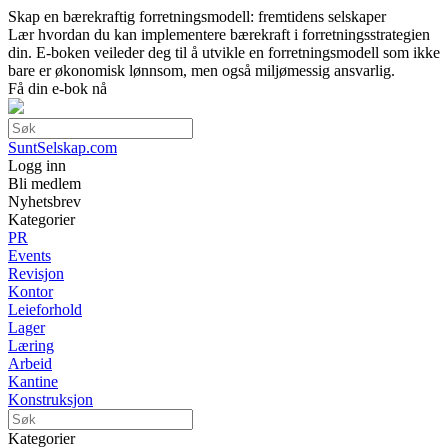
Skap en bærekraftig forretningsmodell: fremtidens selskaper
Lær hvordan du kan implementere bærekraft i forretningsstrategien
din. E-boken veileder deg til å utvikle en forretningsmodell som ikke
bare er økonomisk lønnsom, men også miljømessig ansvarlig.
Få din e-bok nå
SuntSelskap.com
Logg inn
Bli medlem
Nyhetsbrev
Kategorier
PR
Events
Revisjon
Kontor
Leieforhold
Lager
Læring
Arbeid
Kantine
Konstruksjon
Kategorier