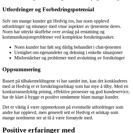
Utfordringer og Forbedringspotensial
Selv om mange kunder gir Hedvig ros, har noen opplevd
utfordringer og misnøye med visse aspekter av tjenestene deres.
Noen har uttrykt skuffelse over avslag på erstatning og
kommunikasjonsproblemer ved komplekse forsikringssaker.
Noen kunder har følt seg dårlig behandlet i chat-tjenesten
Uenighet om egenandeler og dekning i enkelte situasjoner
Misforståelser og problemer med avslutning av forsikringer
Oppsummering
Basert på tilbakemeldingene vi har samlet inn, kan det konkluderes
med at Hedvig er et forsikringsselskap som har mye å tilby. Med en
konkurransedyktig prising, effektive prosesser og god kundeservice,
har de klart å bygge et positivt omdømme blant mange kunder.
Det er viktig å være oppmerksom på eventuelle utfordringer som
andre har opplevd, men generelt sett er Hedvig et selskap som
mange nordmenn ser ut til å være fornøyde med.
Positive erfaringer med