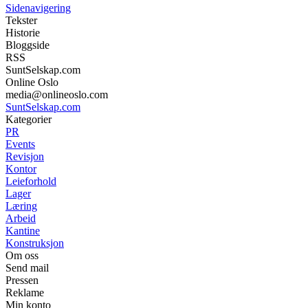
Sidenavigering
Tekster
Historie
Bloggside
RSS
SuntSelskap.com
Online Oslo
media@onlineoslo.com
SuntSelskap.com
Kategorier
PR
Events
Revisjon
Kontor
Leieforhold
Lager
Læring
Arbeid
Kantine
Konstruksjon
Om oss
Send mail
Pressen
Reklame
Min konto