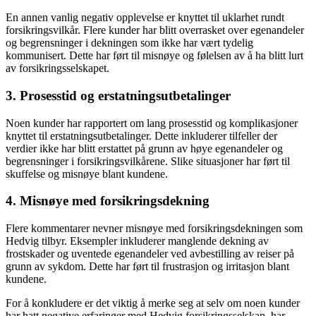
En annen vanlig negativ opplevelse er knyttet til uklarhet rundt
forsikringsvilkår. Flere kunder har blitt overrasket over egenandeler
og begrensninger i dekningen som ikke har vært tydelig
kommunisert. Dette har ført til misnøye og følelsen av å ha blitt lurt
av forsikringsselskapet.
3. Prosesstid og erstatningsutbetalinger
Noen kunder har rapportert om lang prosesstid og komplikasjoner
knyttet til erstatningsutbetalinger. Dette inkluderer tilfeller der
verdier ikke har blitt erstattet på grunn av høye egenandeler og
begrensninger i forsikringsvilkårene. Slike situasjoner har ført til
skuffelse og misnøye blant kundene.
4. Misnøye med forsikringsdekning
Flere kommentarer nevner misnøye med forsikringsdekningen som
Hedvig tilbyr. Eksempler inkluderer manglende dekning av
frostskader og uventede egenandeler ved avbestilling av reiser på
grunn av sykdom. Dette har ført til frustrasjon og irritasjon blant
kundene.
For å konkludere er det viktig å merke seg at selv om noen kunder
har hatt negative erfaringer med Hedvig forsikringsselskap, har