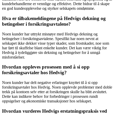
kundebehandlerne er vennlige og effektive. Dette bidrar til å skape
en god kundeopplevelse og styrker selskapets omdømme.
Hva er tilbakemeldingene på Hedvigs dekning og
betingelser i forsikringsavtalene?
Noen kunder har uttrykt misnøye med Hedvigs dekning og
betingelser i forsikringsavtalene. Spesifikt har noen nevnt at
selskapet ikke dekker visse typer skader, som frostskader, noe som
har ført til skuffelse blant enkelte kunder. Det kan være viktig for
Hedvig å tydeliggjøre sin dekning og betingelser for å unngå
misforståelser.
Hvordan oppleves prosessen med å si opp
forsikringsavtaler hos Hedvig?
Noen kunder har delt negative erfaringer knyttet til å si opp
forsikringsavtaler hos Hedvig. Noen opplevde problemer med doble
trekk på kontoen selv etter at forsikringen skulle ha blitt avsluttet.
Dette kan indikere behov for forbedringer i prosessen rundt
oppsigelser og økonomiske transaksjoner hos selskapet.
Hvordan vurderes Hedvigs erstatningspraksis ved