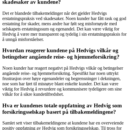
skadesaker av kundene?
Det er blandede tilbakemeldinger når det gjelder Hedvigs
erstatningspraksis ved skadesaker. Noen kunder har fått rask og god
erstatning for skader, mens andre har følt seg misfornøyde med
selskapets erstatningssum og egenandel. Det kan være viktig for
Hedvig å være mer transparent og tydelig i sin erstatningspraksis for
å unngå misforståelser.
Hvordan reagerer kundene på Hedvigs vilkår og
betingelser angående reise- og hjemmeforsikring?
Noen kunder har reagert negativt på Hedvigs vilkår og betingelser
angående reise- og hjemmeforsikring. Spesifikt har noen uttrykt
frustrasjon over høye egenandeler og begrensninger i dekningen,
noe som har ført til misnøye blant enkelte kunder. Det kan være
viktig for Hedvig å revurdere og kommunisere tydeligere om sine
vilkår for å sikre kundetilfredshet.
Hva er kundenes totale oppfatning av Hedvig som
forsikringsselskap basert på tilbakemeldingene?
Samlet sett viser tilbakemeldingene at kundene har en overveiende
positiv oppfatning av Hedvig som forsikringsselskap. Til tross for