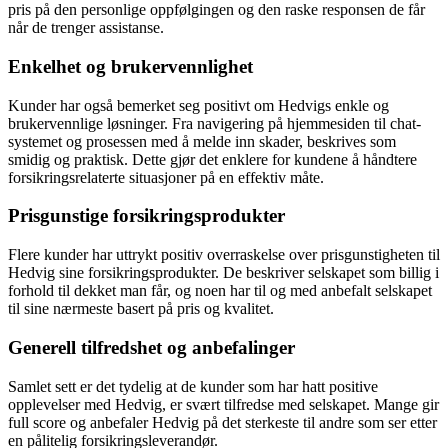
pris på den personlige oppfølgingen og den raske responsen de får
når de trenger assistanse.
Enkelhet og brukervennlighet
Kunder har også bemerket seg positivt om Hedvigs enkle og
brukervennlige løsninger. Fra navigering på hjemmesiden til chat-
systemet og prosessen med å melde inn skader, beskrives som
smidig og praktisk. Dette gjør det enklere for kundene å håndtere
forsikringsrelaterte situasjoner på en effektiv måte.
Prisgunstige forsikringsprodukter
Flere kunder har uttrykt positiv overraskelse over prisgunstigheten til
Hedvig sine forsikringsprodukter. De beskriver selskapet som billig i
forhold til dekket man får, og noen har til og med anbefalt selskapet
til sine nærmeste basert på pris og kvalitet.
Generell tilfredshet og anbefalinger
Samlet sett er det tydelig at de kunder som har hatt positive
opplevelser med Hedvig, er svært tilfredse med selskapet. Mange gir
full score og anbefaler Hedvig på det sterkeste til andre som ser etter
en pålitelig forsikringsleverandør.