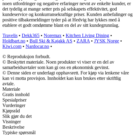
noen utfordringer og negative erfaringer nevnt av enkelte kunder, er
det tydelig at mange setter pris på selskapets effektivitet, god
kundeservice og konkurransekraftige priser. Kunden anbefalinger og
positive tilbakemeldinger tyder på at Hedvig har lykkes med å
etablere et godt omdømme blant en del av sitt kundegrunnlag.
Travelis
•
Dekk365
•
Noremax
•
Kitchen Living Dining
•
Holdbart.no
•
Bull Ski & Kajakk AS
•
ZARA
•
JYSK Norge
•
Kiwi.com
•
Nardocar.no
•
© Reproduksjon forbudt.
© Beskyttet materiale. Noen produkter vi viser er en del av
samarbeidsavtaler som kan gi oss en økonomisk gevinst.
© Denne siden er underlagt opphavsrett. For kjøp via lenkene våre
kan vi motta provisjon. Innholdet kan kun brukes etter skriftlig
avtale.
Materiale
Gratis innhold
Spesialpriser
Vurderinger
Kjøpsråd
Slik gjør du det
Visninger
Beskrivelse
Typiske spørsmål