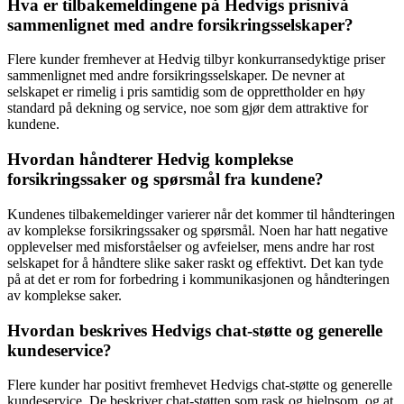
Hva er tilbakemeldingene på Hedvigs prisnivå
sammenlignet med andre forsikringsselskaper?
Flere kunder fremhever at Hedvig tilbyr konkurransedyktige priser
sammenlignet med andre forsikringsselskaper. De nevner at
selskapet er rimelig i pris samtidig som de opprettholder en høy
standard på dekning og service, noe som gjør dem attraktive for
kundene.
Hvordan håndterer Hedvig komplekse
forsikringssaker og spørsmål fra kundene?
Kundenes tilbakemeldinger varierer når det kommer til håndteringen
av komplekse forsikringssaker og spørsmål. Noen har hatt negative
opplevelser med misforståelser og avfeielser, mens andre har rost
selskapet for å håndtere slike saker raskt og effektivt. Det kan tyde
på at det er rom for forbedring i kommunikasjonen og håndteringen
av komplekse saker.
Hvordan beskrives Hedvigs chat-støtte og generelle
kundeservice?
Flere kunder har positivt fremhevet Hedvigs chat-støtte og generelle
kundeservice. De beskriver chat-støtten som rask og hjelpsom, og at