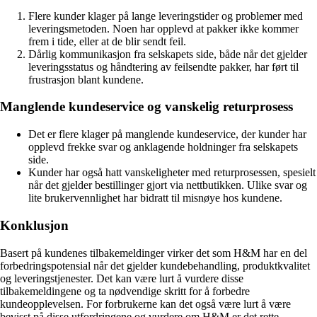
Flere kunder klager på lange leveringstider og problemer med
leveringsmetoden. Noen har opplevd at pakker ikke kommer
frem i tide, eller at de blir sendt feil.
Dårlig kommunikasjon fra selskapets side, både når det gjelder
leveringsstatus og håndtering av feilsendte pakker, har ført til
frustrasjon blant kundene.
Manglende kundeservice og vanskelig returprosess
Det er flere klager på manglende kundeservice, der kunder har
opplevd frekke svar og anklagende holdninger fra selskapets
side.
Kunder har også hatt vanskeligheter med returprosessen, spesielt
når det gjelder bestillinger gjort via nettbutikken. Ulike svar og
lite brukervennlighet har bidratt til misnøye hos kundene.
Konklusjon
Basert på kundenes tilbakemeldinger virker det som H&M har en del
forbedringspotensial når det gjelder kundebehandling, produktkvalitet
og leveringstjenester. Det kan være lurt å vurdere disse
tilbakemeldingene og ta nødvendige skritt for å forbedre
kundeopplevelsen. For forbrukerne kan det også være lurt å være
bevisst på disse utfordringene og vurdere om H&M er det rette