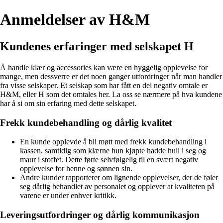
Anmeldelser av H&M
Kundenes erfaringer med selskapet H
Å handle klær og accessories kan være en hyggelig opplevelse for
mange, men dessverre er det noen ganger utfordringer når man handler
fra visse selskaper. Et selskap som har fått en del negativ omtale er
H&M, eller H som det omtales her. La oss se nærmere på hva kundene
har å si om sin erfaring med dette selskapet.
Frekk kundebehandling og dårlig kvalitet
En kunde opplevde å bli møtt med frekk kundebehandling i
kassen, samtidig som klærne hun kjøpte hadde hull i seg og
maur i stoffet. Dette førte selvfølgelig til en svært negativ
opplevelse for henne og sønnen sin.
Andre kunder rapporterer om lignende opplevelser, der de føler
seg dårlig behandlet av personalet og opplever at kvaliteten på
varene er under enhver kritikk.
Leveringsutfordringer og dårlig kommunikasjon