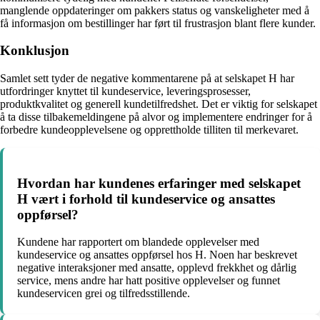
manglende oppdateringer om pakkers status og vanskeligheter med å
få informasjon om bestillinger har ført til frustrasjon blant flere kunder.
Konklusjon
Samlet sett tyder de negative kommentarene på at selskapet H har
utfordringer knyttet til kundeservice, leveringsprosesser,
produktkvalitet og generell kundetilfredshet. Det er viktig for selskapet
å ta disse tilbakemeldingene på alvor og implementere endringer for å
forbedre kundeopplevelsene og opprettholde tilliten til merkevaret.
Hvordan har kundenes erfaringer med selskapet
H vært i forhold til kundeservice og ansattes
oppførsel?​
Kundene har rapportert om blandede opplevelser med
kundeservice og ansattes oppførsel hos H. Noen har beskrevet
negative interaksjoner med ansatte, opplevd frekkhet og dårlig
service, mens andre har hatt positive opplevelser og funnet
kundeservicen grei og tilfredsstillende.