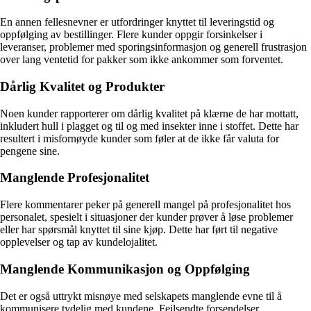
En annen fellesnevner er utfordringer knyttet til leveringstid og
oppfølging av bestillinger. Flere kunder oppgir forsinkelser i
leveranser, problemer med sporingsinformasjon og generell frustrasjon
over lang ventetid for pakker som ikke ankommer som forventet.
Dårlig Kvalitet og Produkter
Noen kunder rapporterer om dårlig kvalitet på klærne de har mottatt,
inkludert hull i plagget og til og med insekter inne i stoffet. Dette har
resultert i misfornøyde kunder som føler at de ikke får valuta for
pengene sine.
Manglende Profesjonalitet
Flere kommentarer peker på generell mangel på profesjonalitet hos
personalet, spesielt i situasjoner der kunder prøver å løse problemer
eller har spørsmål knyttet til sine kjøp. Dette har ført til negative
opplevelser og tap av kundelojalitet.
Manglende Kommunikasjon og Oppfølging
Det er også uttrykt misnøye med selskapets manglende evne til å
kommunisere tydelig med kundene. Feilsendte forsendelser,