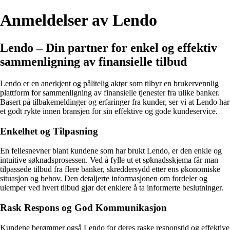
Anmeldelser av Lendo
Lendo – Din partner for enkel og effektiv
sammenligning av finansielle tilbud
Lendo er en anerkjent og pålitelig aktør som tilbyr en brukervennlig
plattform for sammenligning av finansielle tjenester fra ulike banker.
Basert på tilbakemeldinger og erfaringer fra kunder, ser vi at Lendo har
et godt rykte innen bransjen for sin effektive og gode kundeservice.
Enkelhet og Tilpasning
En fellesnevner blant kundene som har brukt Lendo, er den enkle og
intuitive søknadsprosessen. Ved å fylle ut et søknadsskjema får man
tilpassede tilbud fra flere banker, skreddersydd etter ens økonomiske
situasjon og behov. Den detaljerte informasjonen om fordeler og
ulemper ved hvert tilbud gjør det enklere å ta informerte beslutninger.
Rask Respons og God Kommunikasjon
Kundene berømmer også Lendo for deres raske responstid og effektive