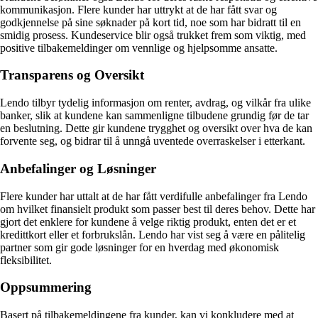
kommunikasjon. Flere kunder har uttrykt at de har fått svar og
godkjennelse på sine søknader på kort tid, noe som har bidratt til en
smidig prosess. Kundeservice blir også trukket frem som viktig, med
positive tilbakemeldinger om vennlige og hjelpsomme ansatte.
Transparens og Oversikt
Lendo tilbyr tydelig informasjon om renter, avdrag, og vilkår fra ulike
banker, slik at kundene kan sammenligne tilbudene grundig før de tar
en beslutning. Dette gir kundene trygghet og oversikt over hva de kan
forvente seg, og bidrar til å unngå uventede overraskelser i etterkant.
Anbefalinger og Løsninger
Flere kunder har uttalt at de har fått verdifulle anbefalinger fra Lendo
om hvilket finansielt produkt som passer best til deres behov. Dette har
gjort det enklere for kundene å velge riktig produkt, enten det er et
kredittkort eller et forbrukslån. Lendo har vist seg å være en pålitelig
partner som gir gode løsninger for en hverdag med økonomisk
fleksibilitet.
Oppsummering
Basert på tilbakemeldingene fra kunder, kan vi konkludere med at