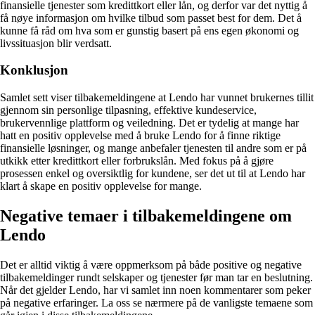
finansielle tjenester som kredittkort eller lån, og derfor var det nyttig å
få nøye informasjon om hvilke tilbud som passet best for dem. Det å
kunne få råd om hva som er gunstig basert på ens egen økonomi og
livssituasjon blir verdsatt.
Konklusjon
Samlet sett viser tilbakemeldingene at Lendo har vunnet brukernes tillit
gjennom sin personlige tilpasning, effektive kundeservice,
brukervennlige plattform og veiledning. Det er tydelig at mange har
hatt en positiv opplevelse med å bruke Lendo for å finne riktige
finansielle løsninger, og mange anbefaler tjenesten til andre som er på
utkikk etter kredittkort eller forbrukslån. Med fokus på å gjøre
prosessen enkel og oversiktlig for kundene, ser det ut til at Lendo har
klart å skape en positiv opplevelse for mange.
Negative temaer i tilbakemeldingene om
Lendo
Det er alltid viktig å være oppmerksom på både positive og negative
tilbakemeldinger rundt selskaper og tjenester før man tar en beslutning.
Når det gjelder Lendo, har vi samlet inn noen kommentarer som peker
på negative erfaringer. La oss se nærmere på de vanligste temaene som