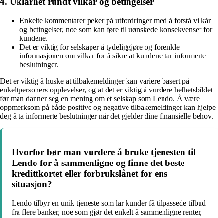
4. Uklarhet rundt vilkår og betingelser
Enkelte kommentarer peker på utfordringer med å forstå vilkår
og betingelser, noe som kan føre til uønskede konsekvenser for
kundene.
Det er viktig for selskaper å tydeliggjøre og forenkle
informasjonen om vilkår for å sikre at kundene tar informerte
beslutninger.
Det er viktig å huske at tilbakemeldinger kan variere basert på
enkeltpersoners opplevelser, og at det er viktig å vurdere helhetsbildet
før man danner seg en mening om et selskap som Lendo. Å være
oppmerksom på både positive og negative tilbakemeldinger kan hjelpe
deg å ta informerte beslutninger når det gjelder dine finansielle behov.
Hvorfor bør man vurdere å bruke tjenesten til
Lendo for å sammenligne og finne det beste
kredittkortet eller forbrukslånet for ens
situasjon?
Lendo tilbyr en unik tjeneste som lar kunder få tilpassede tilbud
fra flere banker, noe som gjør det enkelt å sammenligne renter,