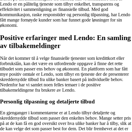
Lendo er en pålitelig tjeneste som tilbyr enkelhet, transparens og
effektivitet i sammenligning av finansielle tilbud. Med god
kommunikasjon, raske responstider og personlig tilpasning, har Lendo
fått mange fornøyde kunder som har funnet gode løsninger for sin
økonomi.
Positive erfaringer med Lendo: En samling
av tilbakemeldinger
Når det kommer til å velge finansielle tjenester som kredittkort eller
forbrukslån, kan det være en utfordrende oppgave å finne det rette
tilbudet som passer ens behov og økonomi. En plattform som har fått
mye positiv omtale er Lendo, som tilbyr en tjeneste der de presenterer
skreddersydde tilbud fra ulike banker basert på individuelle behov.
Nedenfor har vi samlet noen felles temaer i de positive
tilbakemeldingene fra brukere av Lendo.
Personlig tilpasning og detaljerte tilbud
En gjenganger i kommentarene er at Lendo tilbyr detaljerte og
skreddersydde tilbud som passer den enkeltes behov. Mange setter pris
på at de kan få en god oversikt over hva ulike banker har å tilby, slik at
de kan velge det som passer best for dem. Det blir fremhevet at det er