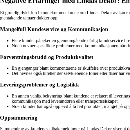
Negative Erfaringer med Lindas Dekor: E
Et grundig dykk inn i kundekommentarene om Lindas Dekor avslører en 
gjentakende temaer dukker opp.
Mangelfull Kundeservice og Kommunikasjon
Flere kunder påpeker en gjennomgående dårlig kundeservice hos 
Noen nevner spesifikke problemer med kommunikasjonen når det gj
Forventningsbrudd og Produktkvalitet
En gjenganger blant kommentarene er skuffelse over produktkval
Det nevnes også tilfeller der selvklebende folier eller fliser har v
Leveringsproblemer og Logistikk
En annen vanlig bekymring blant kundene er relatert til levering
kommunikasjon med leverandøren eller transportselskapet.
Noen kunder har også opplevd å få feil produkter, mangel på opp
Oppsummering
Sammendrag av kundenes tilbakemeldinger på Lindas Dekor viser at det