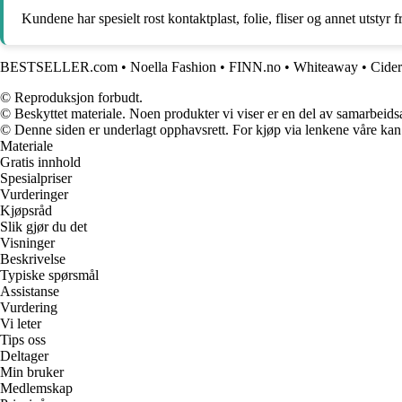
Kundene har spesielt rost kontaktplast, folie, fliser og annet utsty
BESTSELLER.com
•
Noella Fashion
•
FINN.no
•
Whiteaway
•
Cider
© Reproduksjon forbudt.
© Beskyttet materiale. Noen produkter vi viser er en del av samarbeid
© Denne siden er underlagt opphavsrett. For kjøp via lenkene våre kan v
Materiale
Gratis innhold
Spesialpriser
Vurderinger
Kjøpsråd
Slik gjør du det
Visninger
Beskrivelse
Typiske spørsmål
Assistanse
Vurdering
Vi leter
Tips oss
Deltager
Min bruker
Medlemskap