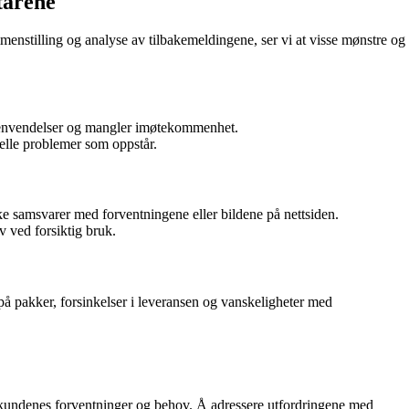
tarene
nstilling og analyse av tilbakemeldingene, ser vi at visse mønstre og
 henvendelser og mangler imøtekommenhet.
elle problemer som oppstår.
e samsvarer med forventningene eller bildene på nettsiden.
lv ved forsiktig bruk.
på pakker, forsinkelser i leveransen og vanskeligheter med
 kundenes forventninger og behov. Å adressere utfordringene med