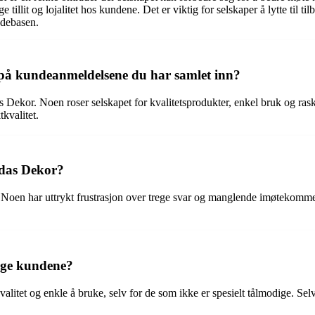
 tillit og lojalitet hos kundene. Det er viktig for selskaper å lytte til
ndebasen.
 på kundeanmeldelsene du har samlet inn?
s Dekor. Noen roser selskapet for kvalitetsprodukter, enkel bruk og ra
kvalitet.
ndas Dekor?
 Noen har uttrykt frustrasjon over trege svar og manglende imøtekomm
ølge kundene?
alitet og enkle å bruke, selv for de som ikke er spesielt tålmodige. S