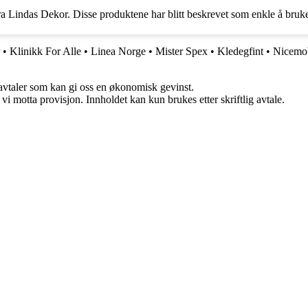
r fra Lindas Dekor. Disse produktene har blitt beskrevet som enkle å bru
•
Klinikk For Alle
•
Linea Norge
•
Mister Spex
•
Kledegfint
•
Nicemo
savtaler som kan gi oss en økonomisk gevinst.
i motta provisjon. Innholdet kan kun brukes etter skriftlig avtale.