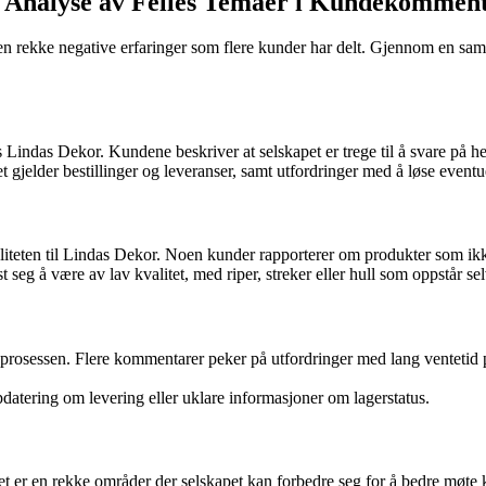
n Analyse av Felles Temaer i Kundekommen
rekke negative erfaringer som flere kunder har delt. Gjennom en samme
Lindas Dekor. Kundene beskriver at selskapet er trege til å svare på
elder bestillinger og leveranser, samt utfordringer med å løse eventu
iteten til Lindas Dekor. Noen kunder rapporterer om produkter som ikk
ist seg å være av lav kvalitet, med riper, streker eller hull som oppstår se
sprosessen. Flere kommentarer peker på utfordringer med lang ventetid 
datering om levering eller uklare informasjoner om lagerstatus.
 er en rekke områder der selskapet kan forbedre seg for å bedre møte