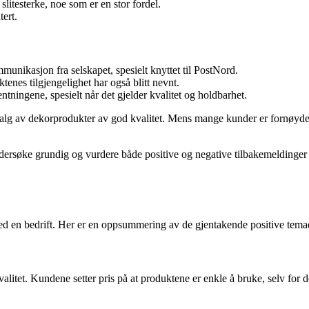
itesterke, noe som er en stor fordel.
ert.
unikasjon fra selskapet, spesielt knyttet til PostNord.
tenes tilgjengelighet har også blitt nevnt.
ntningene, spesielt når det gjelder kvalitet og holdbarhet.
utvalg av dekorprodukter av god kvalitet. Mens mange kunder er fornøyd
ersøke grundig og vurdere både positive og negative tilbakemeldinger f
med en bedrift. Her er en oppsummering av de gjentakende positive te
tet. Kundene setter pris på at produktene er enkle å bruke, selv for de 