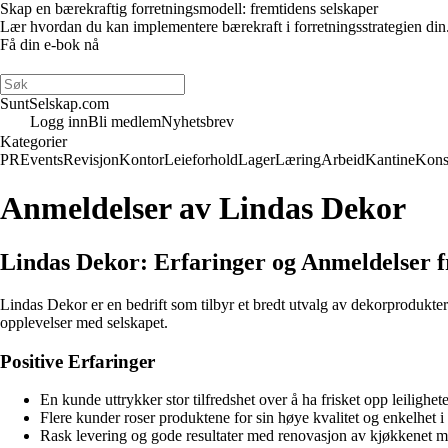
Skap en bærekraftig forretningsmodell: fremtidens selskaper
Lær hvordan du kan implementere bærekraft i forretningsstrategien din
Få din e-bok nå
SuntSelskap.com
Logg inn
Bli medlem
Nyhetsbrev
Kategorier
PR
Events
Revisjon
Kontor
Leieforhold
Lager
Læring
Arbeid
Kantine
Kons
Anmeldelser av Lindas Dekor
Lindas Dekor: Erfaringer og Anmeldelser 
Lindas Dekor er en bedrift som tilbyr et bredt utvalg av dekorprodukter
opplevelser med selskapet.
Positive Erfaringer
En kunde uttrykker stor tilfredshet over å ha frisket opp leilighe
Flere kunder roser produktene for sin høye kvalitet og enkelhet i
Rask levering og gode resultater med renovasjon av kjøkkenet me