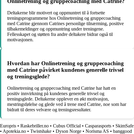
Onlinetrening og gruppecoaching med Catrine?
Deltakerne blir motivert og oppmuntret til å fortsette
treningsprogrammene hos Onlinetrening og gruppecoaching
med Catrine gjennom Catrines personlige tilnærming, positive
tilbakemeldinger og oppmuntring under treningene.
Fellesskapet og støtten fra andre deltakere bidrar også til
motivasjonen.
Hvordan har Onlinetrening og gruppecoaching
med Catrine påvirket kundenes generelle trivsel
og treningsglede?
Onlinetrening og gruppecoaching med Catrine har hatt en
positiv innvirkning på kundenes generelle trivsel og
treningsglede. Deltakerne opplever en økt motivasjon,
mestringsfølelse og glede ved å trene med Catrine, noe som har
bidratt til deres velvære og treningsresultater.
Europris
•
Raskebriller.no
•
Cubus Official
•
Casparasports
•
SkimSafe
•
Apotekia.no
•
Twistshake
•
Dyson Norge
•
Norisma AS
•
banggood