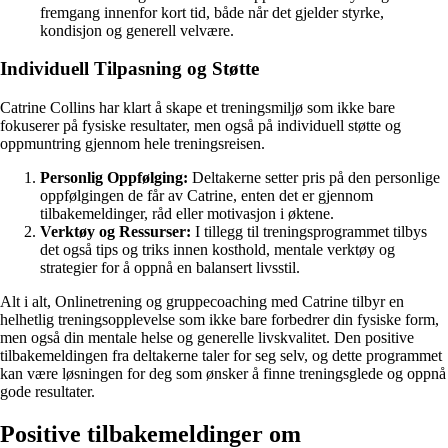
fremgang innenfor kort tid, både når det gjelder styrke,
kondisjon og generell velvære.
Individuell Tilpasning og Støtte
Catrine Collins har klart å skape et treningsmiljø som ikke bare
fokuserer på fysiske resultater, men også på individuell støtte og
oppmuntring gjennom hele treningsreisen.
Personlig Oppfølging:
Deltakerne setter pris på den personlige
oppfølgingen de får av Catrine, enten det er gjennom
tilbakemeldinger, råd eller motivasjon i øktene.
Verktøy og Ressurser:
I tillegg til treningsprogrammet tilbys
det også tips og triks innen kosthold, mentale verktøy og
strategier for å oppnå en balansert livsstil.
Alt i alt, Onlinetrening og gruppecoaching med Catrine tilbyr en
helhetlig treningsopplevelse som ikke bare forbedrer din fysiske form,
men også din mentale helse og generelle livskvalitet. Den positive
tilbakemeldingen fra deltakerne taler for seg selv, og dette programmet
kan være løsningen for deg som ønsker å finne treningsglede og oppnå
gode resultater.
Positive tilbakemeldinger om