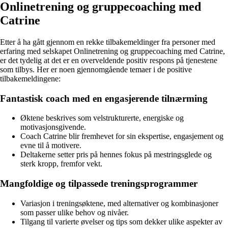
Onlinetrening og gruppecoaching med
Catrine
Etter å ha gått gjennom en rekke tilbakemeldinger fra personer med
erfaring med selskapet Onlinetrening og gruppecoaching med Catrine,
er det tydelig at det er en overveldende positiv respons på tjenestene
som tilbys. Her er noen gjennomgående temaer i de positive
tilbakemeldingene:
Fantastisk coach med en engasjerende tilnærming
Øktene beskrives som velstrukturerte, energiske og
motivasjonsgivende.
Coach Catrine blir fremhevet for sin ekspertise, engasjement og
evne til å motivere.
Deltakerne setter pris på hennes fokus på mestringsglede og
sterk kropp, fremfor vekt.
Mangfoldige og tilpassede treningsprogrammer
Variasjon i treningsøktene, med alternativer og kombinasjoner
som passer ulike behov og nivåer.
Tilgang til varierte øvelser og tips som dekker ulike aspekter av