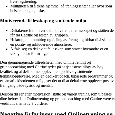
hverdagstrening.
Muligheten til å trene hjemme, på treningssenter eller hvor som
helst etter eget ønske.
Motiverende fellesskap og støttende miljø
Deltakerne fremhever det motiverende fellesskapet og støtten de
får fra Catrine og resten av gruppen.
Heiarop, oppmuntring og deling av fremgang bidrar til å skape
en positiv og inkluderende atmosfære.
Å føle seg en del av et fellesskap som støtter hverandre er en
viktig faktor for mange.
Den gjennomgående tilfredsheten med Onlinetrening og
gruppecoaching med Catrine tyder på at tjenestene tilbys av høy
kvalitet, og at deltakerne opplever en positiv og støttende
treningsopplevelse. Med en dedikert coach, tilpassede programmer og
et samarbeidsorientert miljø, ser det ut til at deltakerne opplever positiv
fremgang både fysisk og mentalt.
Dersom du ser etter motivasjon, støtte og variert trening som tilpasses
dine behov, kan Onlinetrening og gruppecoaching med Catrine være et
verdifullt alternativ å vurdere.
Negative Erfaringer med Onlinetrening og