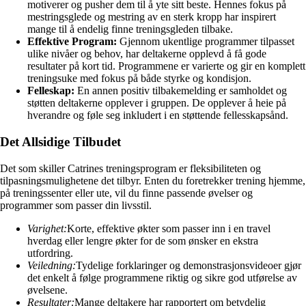
motiverer og pusher dem til å yte sitt beste. Hennes fokus på
mestringsglede og mestring av en sterk kropp har inspirert
mange til å endelig finne treningsgleden tilbake.
Effektive Program:
Gjennom ukentlige programmer tilpasset
ulike nivåer og behov, har deltakerne opplevd å få gode
resultater på kort tid. Programmene er varierte og gir en komplett
treningsuke med fokus på både styrke og kondisjon.
Felleskap:
En annen positiv tilbakemelding er samholdet og
støtten deltakerne opplever i gruppen. De opplever å heie på
hverandre og føle seg inkludert i en støttende fellesskapsånd.
Det Allsidige Tilbudet
Det som skiller Catrines treningsprogram er fleksibiliteten og
tilpasningsmulighetene det tilbyr. Enten du foretrekker trening hjemme,
på treningssenter eller ute, vil du finne passende øvelser og
programmer som passer din livsstil.
Varighet:
Korte, effektive økter som passer inn i en travel
hverdag eller lengre økter for de som ønsker en ekstra
utfordring.
Veiledning:
Tydelige forklaringer og demonstrasjonsvideoer gjør
det enkelt å følge programmene riktig og sikre god utførelse av
øvelsene.
Resultater:
Mange deltakere har rapportert om betydelig