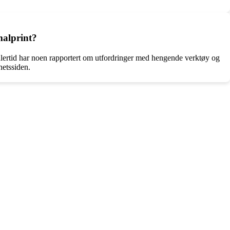
malprint?
idlertid har noen rapportert om utfordringer med hengende verktøy og
hetssiden.