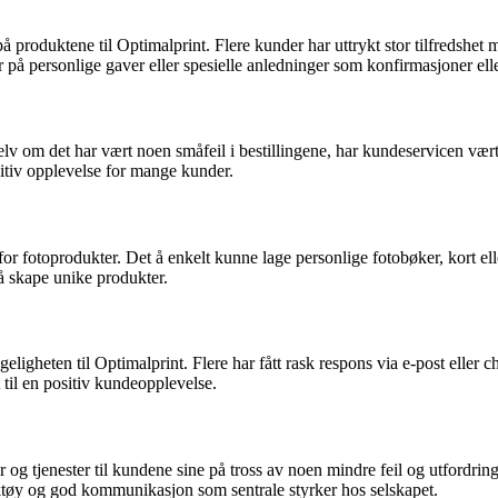
produktene til Optimalprint. Flere kunder har uttrykt stor tilfredshet 
r på personlige gaver eller spesielle anledninger som konfirmasjoner elle
lv om det har vært noen småfeil i bestillingene, har kundeservicen vær
sitiv opplevelse for mange kunder.
otoprodukter. Det å enkelt kunne lage personlige fotobøker, kort eller b
 å skape unike produkter.
geligheten til Optimalprint. Flere har fått rask respons via e-post eller 
 til en positiv kundeopplevelse.
ukter og tjenester til kundene sine på tross av noen mindre feil og utf
rktøy og god kommunikasjon som sentrale styrker hos selskapet.