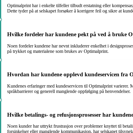
Optimalprint har i enkelte tilfeller tilbudt erstatning eller kompens
Dette tyder på at selskapet forsøker å korrigere feil og sikre at kunde
Hvilke fordeler har kundene pekt på ved å bruke Op
Noen fordeler kundene har nevnt inkluderer enkelhet i designproses
på trykket og materialene som brukes av Optimalprint.
Hvordan har kundene opplevd kundeservicen fra O
Kundenes erfaringer med kundeservicen til Optimalprint varierer. M
språkbarrierer og generell manglende oppfølging på henvendelser.
Hvilke betalings- og refusjonsprosesser har kund
Noen kunder har uttrykt frustrasjon over problemer knyttet til betalin
forsinkelser eller manglende kommunikasjon, har selskapet tilsynelat