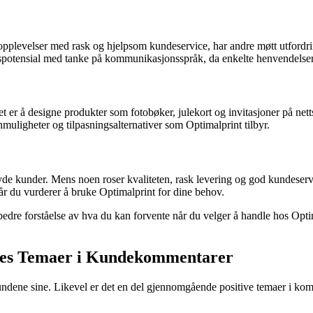
pplevelser med rask og hjelpsom kundeservice, har andre møtt utfordri
potensial med tanke på kommunikasjonsspråk, da enkelte henvendelser ha
 er å designe produkter som fotobøker, julekort og invitasjoner på nett
muligheter og tilpasningsalternativer som Optimalprint tilbyr.
øyde kunder. Mens noen roser kvaliteten, rask levering og god kundeserv
når du vurderer å bruke Optimalprint for dine behov.
 forståelse av hva du kan forvente når du velger å handle hos Optimalpr
lles Temaer i Kundekommentarer
 kundene sine. Likevel er det en del gjennomgående positive temaer i k