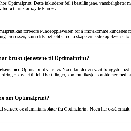
hos Optimalprint. Dette inkluderer feil i bestillingene, vanskeligheter
 bidra til misfornøyde kunder.
malprint kan forbedre kundeopplevelsen for å imøtekomme kundenes forv
llingsprosessen, kan selskapet jobbe mot å skape en bedre opplevelse for
ar brukt tjenestene til Optimalprint?
levelsene med Optimalprint varierer. Noen kunder er svært fornøyde med 
rdringer knyttet til feil i bestillinger, kommunikasjonsproblemer med ku
ene om Optimalprint?
til gensere og aluminiumsplater fra Optimalprint. Noen har også omtalt t