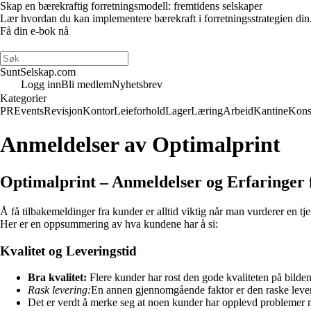
Skap en bærekraftig forretningsmodell: fremtidens selskaper
Lær hvordan du kan implementere bærekraft i forretningsstrategien din
Få din e-bok nå
SuntSelskap.com
Logg inn
Bli medlem
Nyhetsbrev
Kategorier
PR
Events
Revisjon
Kontor
Leieforhold
Lager
Læring
Arbeid
Kantine
Kons
Anmeldelser av Optimalprint
Optimalprint – Anmeldelser og Erfaringer
Å få tilbakemeldinger fra kunder er alltid viktig når man vurderer en t
Her er en oppsummering av hva kundene har å si:
Kvalitet og Leveringstid
Bra kvalitet:
Flere kunder har rost den gode kvaliteten på bilden
Rask levering:
En annen gjennomgående faktor er den raske leverin
Det er verdt å merke seg at noen kunder har opplevd problemer me