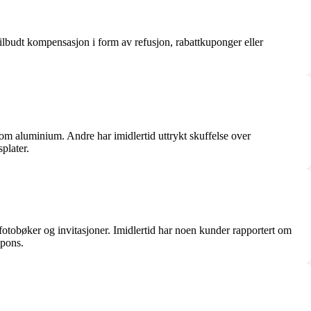
 tilbudt kompensasjon i form av refusjon, rabattkuponger eller
som aluminium. Andre har imidlertid uttrykt skuffelse over
plater.
m fotobøker og invitasjoner. Imidlertid har noen kunder rapportert om
spons.