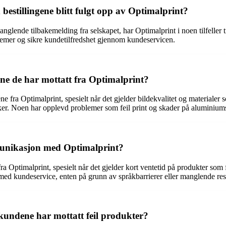
stillingene blitt fulgt opp av Optimalprint?
manglende tilbakemelding fra selskapet, har Optimalprint i noen tilfeller
blemer og sikre kundetilfredshet gjennom kundeservicen.
ne de har mottatt fra Optimalprint?
 fra Optimalprint, spesielt når det gjelder bildekvalitet og materialer 
øker. Noen har opplevd problemer som feil print og skader på aluminiums
munikasjon med Optimalprint?
 fra Optimalprint, spesielt når det gjelder kort ventetid på produkter so
n med kundeservice, enten på grunn av språkbarrierer eller manglende re
kundene har mottatt feil produkter?