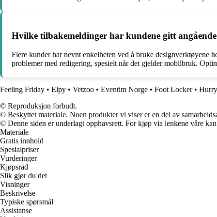
Hvilke tilbakemeldinger har kundene gitt angående
Flere kunder har nevnt enkelheten ved å bruke designverktøyene hos
problemer med redigering, spesielt når det gjelder mobilbruk. Optim
Feeling Friday
•
Elpy
•
Vetzoo
•
Eventim Norge
•
Foot Locker
•
Hurry
© Reproduksjon forbudt.
© Beskyttet materiale. Noen produkter vi viser er en del av samarbeid
© Denne siden er underlagt opphavsrett. For kjøp via lenkene våre kan v
Materiale
Gratis innhold
Spesialpriser
Vurderinger
Kjøpsråd
Slik gjør du det
Visninger
Beskrivelse
Typiske spørsmål
Assistanse