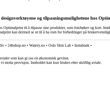
 designverktøyene og tilpasningsmulighetene hos Opti
 Optimalprint til å tilpasse sine produkter, som fotobøker og kort. Im
alprint kan dermed se ut til å ha rom for forbedringer på brukervennlig
liv
•
24hshop.no
•
Watery.no
•
Oslo Skin Lab
•
Instabank
•
savtaler som kan gi oss en økonomisk gevinst.
i motta provisjon. Innholdet kan kun brukes etter skriftlig avtale.