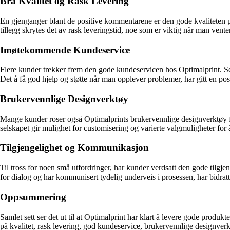
Bra Kvalitet og Rask Levering
En gjenganger blant de positive kommentarene er den gode kvaliteten på 
tillegg skrytes det av rask leveringstid, noe som er viktig når man vente
Imøtekommende Kundeservice
Flere kunder trekker frem den gode kundeservicen hos Optimalprint. Se
Det å få god hjelp og støtte når man opplever problemer, har gitt en po
Brukervennlige Designverktøy
Mange kunder roser også Optimalprints brukervennlige designverktøy for f
selskapet gir mulighet for customisering og varierte valgmuligheter for
Tilgjengelighet og Kommunikasjon
Til tross for noen små utfordringer, har kunder verdsatt den gode tilgjen
for dialog og har kommunisert tydelig underveis i prosessen, har bidratt
Oppsummering
Samlet sett ser det ut til at Optimalprint har klart å levere gode prod
på kvalitet, rask levering, god kundeservice, brukervennlige designve