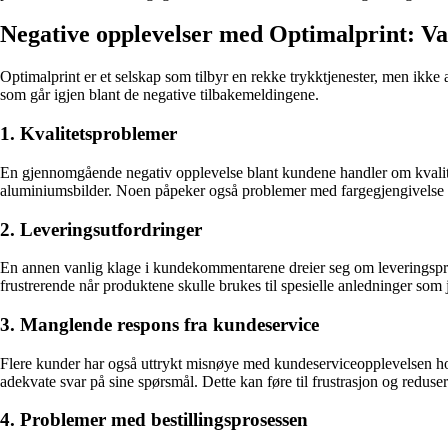
Negative opplevelser med Optimalprint: V
Optimalprint er et selskap som tilbyr en rekke trykktjenester, men ikk
som går igjen blant de negative tilbakemeldingene.
1. Kvalitetsproblemer
En gjennomgående negativ opplevelse blant kundene handler om kvalitet
aluminiumsbilder. Noen påpeker også problemer med fargegjengivelse og
2. Leveringsutfordringer
En annen vanlig klage i kundekommentarene dreier seg om leveringsprob
frustrerende når produktene skulle brukes til spesielle anledninger som 
3. Manglende respons fra kundeservice
Flere kunder har også uttrykt misnøye med kundeserviceopplevelsen hos
adekvate svar på sine spørsmål. Dette kan føre til frustrasjon og redusert t
4. Problemer med bestillingsprosessen