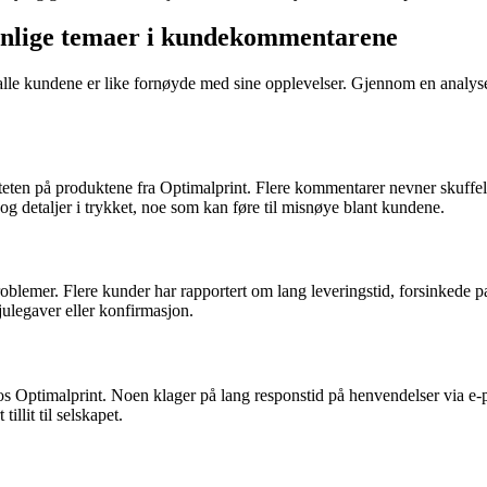
anlige temaer i kundekommentarene
e alle kundene er like fornøyde med sine opplevelser. Gjennom en analys
en på produktene fra Optimalprint. Flere kommentarer nevner skuffelse
 detaljer i trykket, noe som kan føre til misnøye blant kundene.
lemer. Flere kunder har rapportert om lang leveringstid, forsinkede pa
julegaver eller konfirmasjon.
 Optimalprint. Noen klager på lang responstid på henvendelser via e-po
illit til selskapet.