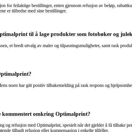
asjon for feilaktige bestillinger, enten gjennom refusjon av beløp, rabatt
ne er tilfredse med sine bestillinger.
timalprint til å lage produkter som fotobøker og jule
sen, et bredt utvalg av maler og tilpasningsmuligheter, samt rask produ
ptimalprint?
ens noen har gitt positiv tilbakemelding på rask respons og hjelpsomhet
ene kommentert omkring Optimalprint?
g og refusjon med Optimalprint, spesielt når det gjelder å få tilbake penge
ende tilbudt refusjon eller kompensasjon i enkelte tilfeller.