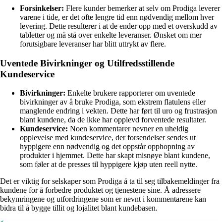
Forsinkelser:
Flere kunder bemerker at selv om Prodiga leverer
varene i tide, er det ofte lengre tid enn nødvendig mellom hver
levering. Dette resulterer i at de ender opp med et overskudd av
tabletter og må stå over enkelte leveranser. Ønsket om mer
forutsigbare leveranser har blitt uttrykt av flere.
Uventede Bivirkninger og Utilfredsstillende
Kundeservice
Bivirkninger:
Enkelte brukere rapporterer om uventede
bivirkninger av å bruke Prodiga, som ekstrem flatulens eller
manglende endring i vekten. Dette har ført til uro og frustrasjon
blant kundene, da de ikke har opplevd forventede resultater.
Kundeservice:
Noen kommentarer nevner en uheldig
opplevelse med kundeservice, der forsendelser sendes ut
hyppigere enn nødvendig og det oppstår opphopning av
produkter i hjemmet. Dette har skapt misnøye blant kundene,
som føler at de presses til hyppigere kjøp uten reell nytte.
Det er viktig for selskaper som Prodiga å ta til seg tilbakemeldinger fra
kundene for å forbedre produktet og tjenestene sine. Å adressere
bekymringene og utfordringene som er nevnt i kommentarene kan
bidra til å bygge tillit og lojalitet blant kundebasen.