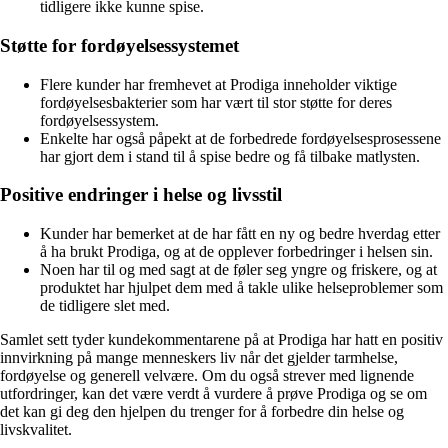
tidligere ikke kunne spise.
Støtte for fordøyelsessystemet
Flere kunder har fremhevet at Prodiga inneholder viktige
fordøyelsesbakterier som har vært til stor støtte for deres
fordøyelsessystem.
Enkelte har også påpekt at de forbedrede fordøyelsesprosessene
har gjort dem i stand til å spise bedre og få tilbake matlysten.
Positive endringer i helse og livsstil
Kunder har bemerket at de har fått en ny og bedre hverdag etter
å ha brukt Prodiga, og at de opplever forbedringer i helsen sin.
Noen har til og med sagt at de føler seg yngre og friskere, og at
produktet har hjulpet dem med å takle ulike helseproblemer som
de tidligere slet med.
Samlet sett tyder kundekommentarene på at Prodiga har hatt en positiv
innvirkning på mange menneskers liv når det gjelder tarmhelse,
fordøyelse og generell velvære. Om du også strever med lignende
utfordringer, kan det være verdt å vurdere å prøve Prodiga og se om
det kan gi deg den hjelpen du trenger for å forbedre din helse og
livskvalitet.