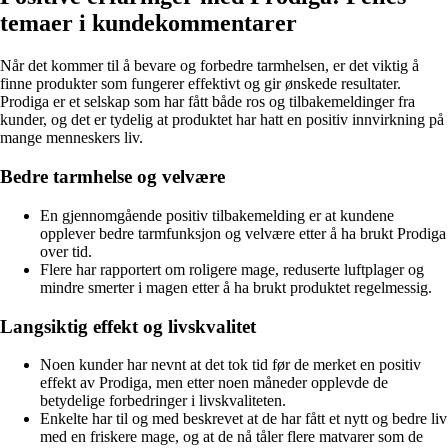
temaer i kundekommentarer
Når det kommer til å bevare og forbedre tarmhelsen, er det viktig å
finne produkter som fungerer effektivt og gir ønskede resultater.
Prodiga er et selskap som har fått både ros og tilbakemeldinger fra
kunder, og det er tydelig at produktet har hatt en positiv innvirkning på
mange menneskers liv.
Bedre tarmhelse og velvære
En gjennomgående positiv tilbakemelding er at kundene
opplever bedre tarmfunksjon og velvære etter å ha brukt Prodiga
over tid.
Flere har rapportert om roligere mage, reduserte luftplager og
mindre smerter i magen etter å ha brukt produktet regelmessig.
Langsiktig effekt og livskvalitet
Noen kunder har nevnt at det tok tid før de merket en positiv
effekt av Prodiga, men etter noen måneder opplevde de
betydelige forbedringer i livskvaliteten.
Enkelte har til og med beskrevet at de har fått et nytt og bedre liv
med en friskere mage, og at de nå tåler flere matvarer som de