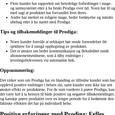
Flere kunder har rapportert om betydelige forbedringer i mage-
og tarmsystemet etter å ha brukt Prodiga over tid. Noen har til og
med sagt at produktet har forvandlet livet deres.
Andre har merket en roligere mage, bedre fordøyelse og mindre
ubehag etter å ha startet med Prodiga.
Tips og tilbakemeldinger til Prodiga:
Noen kunder foreslår at selskapet bør sende forsendelser litt
sjeldnere for å unngå opphopning av produkter.
Det er ønsker om bedre kommunikasjon og fleksibilitet rundt
abonnementsrutinene, som å tilby endringer i
leveringsfrekvensen via automatisk link.
Oppsummering:
Det virker som om Prodiga har en blanding av tilfredse kunder som har
opplevd positive endringer i helsen sin, samt kunder som ikke har sett
ønsket effekt av produktene. For de som vurderer å prøve Prodiga, kan
det være lurt å ta hensyn til både positive og negative tilbakemeldinger,
og kanskje prøve produktet over en lengre periode for å bedømme den
faktiske effekten det har på individuell helse.
Positive erfaringer med Prodiga: Felles