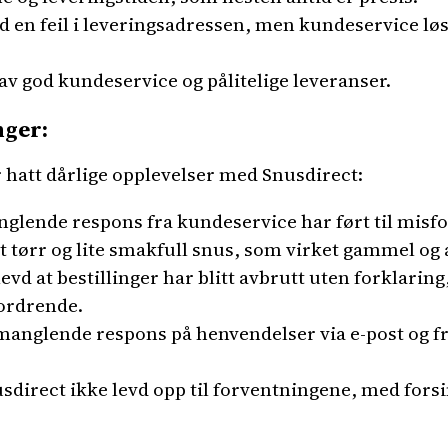
 en feil i leveringsadressen, men kundeservice løs
av god kundeservice og pålitelige leveranser.
nger:
hatt dårlige opplevelser med Snusdirect:
nglende respons fra kundeservice har ført til misf
tørr og lite smakfull snus, som virket gammel og av
evd at bestillinger har blitt avbrutt uten forklari
ordrende.
 manglende respons på henvendelser via e-post og 
usdirect ikke levd opp til forventningene, med for