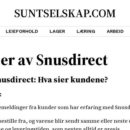
SUNTSELSKAP.COM
LEIEFORHOLD
LAGER
LÆRING
ARBEID
er av Snusdirect
usdirect: Hva sier kundene?
:
kemeldinger fra kunder som har erfaring med Snusd
bestille fra, og varene blir sendt samme eller neste 
og leveringstiden, som nesten alltid er presis.