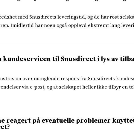
fredshet med Snusdirects leveringstid, og de har rost selsk
døren. Imidlertid har noen også opplevd ekstremt lang lever
 kundeservicen til Snusdirect i lys av ti
ustrasjon over manglende respons fra Snusdirects kundese
endelser via e-post, og at selskapet heller ikke tilbyr en te
 reagert på eventuelle problemer knyttet 
ect?