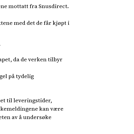
e mottatt fra Snusdirect.
ene med det de får kjøpt i
r
pet, da de verken tilbyr
el på tydelig
 til leveringstider,
lbakemeldingene kan være
heten av å undersøke