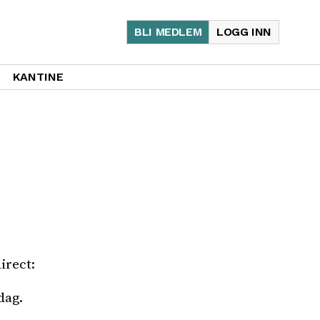
BLI MEDLEM
LOGG INN
KANTINE
irect:
dag.