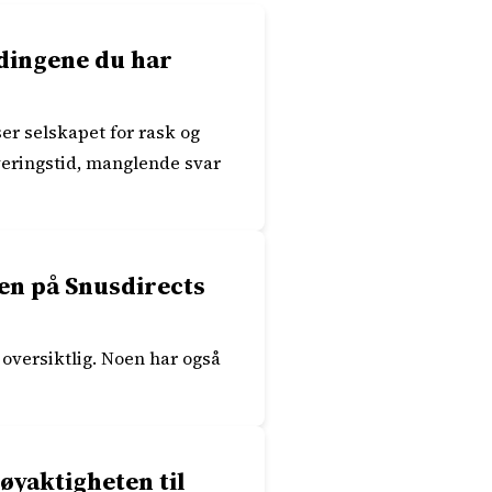
ldingene du har
r selskapet for rask og
veringstid, manglende svar
en på Snusdirects
oversiktlig. Noen har også
øyaktigheten til