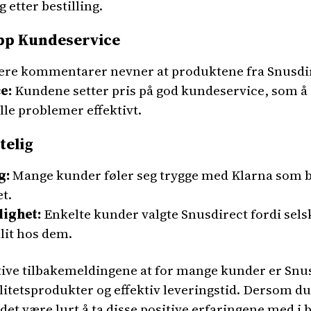
 etter bestilling.
pp Kundeservice
ere kommentarer nevner at produktene fra Snusdire
e:
Kundene setter pris på god kundeservice, som å
lle problemer effektivt.
telig
g:
Mange kunder føler seg trygge med Klarna som b
et.
lighet:
Enkelte kunder valgte Snusdirect fordi selsk
llit hos dem.
itive tilbakemeldingene at for mange kunder er Snusd
itetsprodukter og effektiv leveringstid. Dersom du
et være lurt å ta disse positive erfaringene med i 