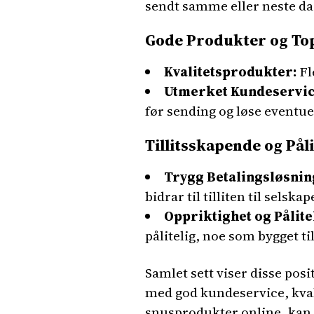
sendt samme eller neste dag
Gode Produkter og To
Kvalitetsprodukter:
Fl
Utmerket Kundeservic
før sending og løse eventue
Tillitsskapende og Påli
Trygg Betalingsløsnin
bidrar til tilliten til selskap
Oppriktighet og Pålite
pålitelig, noe som bygget ti
Samlet sett viser disse pos
med god kundeservice, kval
snusprodukter online, kan d