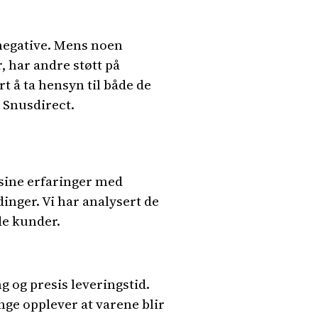
 negative. Mens noen
, har andre støtt på
 å ta hensyn til både de
 Snusdirect.
 sine erfaringer med
inger. Vi har analysert de
de kunder.
g og presis leveringstid.
nge opplever at varene blir