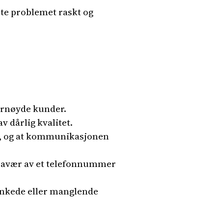
te problemet raskt og
ornøyde kunder.
 dårlig kvalitet.
ng, og at kommunikasjonen
fravær av et telefonnummer
sinkede eller manglende