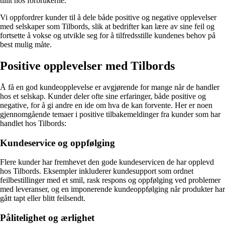
tillit hos forbrukerne.
Vi oppfordrer kunder til å dele både positive og negative opplevelser
med selskaper som Tilbords, slik at bedrifter kan lære av sine feil og
fortsette å vokse og utvikle seg for å tilfredsstille kundenes behov på
best mulig måte.
Positive opplevelser med Tilbords
Å få en god kundeopplevelse er avgjørende for mange når de handler
hos et selskap. Kunder deler ofte sine erfaringer, både positive og
negative, for å gi andre en ide om hva de kan forvente. Her er noen
gjennomgående temaer i positive tilbakemeldinger fra kunder som har
handlet hos Tilbords:
Kundeservice og oppfølging
Flere kunder har fremhevet den gode kundeservicen de har opplevd
hos Tilbords. Eksempler inkluderer kundesupport som ordnet
feilbestillinger med et smil, rask respons og oppfølging ved problemer
med leveranser, og en imponerende kundeoppfølging når produkter har
gått tapt eller blitt feilsendt.
Pålitelighet og ærlighet