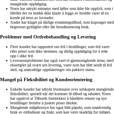
manglende oppfølging.
Noen har uttrykt misnøye med løfter som ikke ble oppfylt, som i
tilfellet der en butikk ikke klarte å legge av bestilte varer til en
kunde på tross av lovnader.
Andre har klaget på dårlige erstatningstilbud, som kuponger med
begrenset gyldighet eller lite hensiktsmessig bruk.
Problemer med Ordrebehandling og Levering
Flere kunder har rapportert om feil i bestillinger, som feil varer
eller priser som ikke stemmer, og dårlig oppfølging for å rette
opp i slike feil.
Leveranseproblemer har også vært et gjennomgående tema, med
eksempler på svært sen levering, varer som har blitt sendt til feil
sted, og unøyaktige oppdateringer om pakkers status.
Mangel på Fleksibilitet og Kundeorientering
Enkelte kunder har uttrykt frustrasjon over selskapets manglende
fleksibilitet, spesielt når det kommer til tilbud og rabatter. Noen
har opplevd at Tilbords foretrekker å håndtere returer og nye
bestillinger fremfor å justere priser direkte.
Manglende miljøhensyn har også blitt påpekt, som unødvendig
bruk av emballasje og frakt, som kan være skadelig for miljøet.