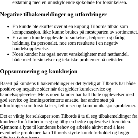
erstatning med en unnskyldende sjokolade for forsinkelsen.
Negative tilbakemeldinger og utfordringer
En kunde ble skuffet over at en kupong Tilbords tilbød som
kompensasjon, ikke kunne brukes på mesteparten av sortimentet.
En annen kunde opplevde forsinkelser, feilpriser og dårlig
holdning fra personalet, noe som resulterte i en negativ
handelsopplevelse.
Noen kunder har også nevnt vanskeligheter med netthandel,
både med forsinkelser og tekniske problemer på nettsiden.
Oppsummering og konklusjon
Basert på kundens tilbakemeldinger er det tydelig at Tilbords har både
positive og negative sider når det gjelder kundeservice og
handelsopplevelse. Mens noen kunder har hatt flotte opplevelser med
god service og løsningsorienterte ansatte, har andre støtt på
utfordringer som forsinkelser, feilpriser og kommunikasjonsproblemer.
Det er viktig for selskaper som Tilbords å ta til seg tilbakemeldinger fra
kundene for å forbedre seg og tilby en bedre opplevelse i fremtiden.
Gjennom å lytte til kundenes behov og arbeide aktivt med å løse
eventuelle problemer, kan Tilbords styrke kundeforholdet og bygge