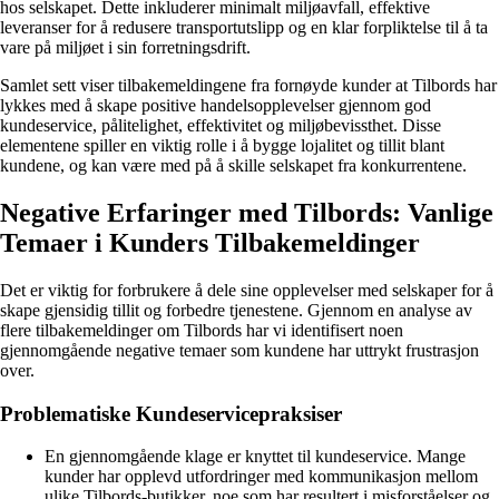
hos selskapet. Dette inkluderer minimalt miljøavfall, effektive
leveranser for å redusere transportutslipp og en klar forpliktelse til å ta
vare på miljøet i sin forretningsdrift.
Samlet sett viser tilbakemeldingene fra fornøyde kunder at Tilbords har
lykkes med å skape positive handelsopplevelser gjennom god
kundeservice, pålitelighet, effektivitet og miljøbevissthet. Disse
elementene spiller en viktig rolle i å bygge lojalitet og tillit blant
kundene, og kan være med på å skille selskapet fra konkurrentene.
Negative Erfaringer med Tilbords: Vanlige
Temaer i Kunders Tilbakemeldinger
Det er viktig for forbrukere å dele sine opplevelser med selskaper for å
skape gjensidig tillit og forbedre tjenestene. Gjennom en analyse av
flere tilbakemeldinger om Tilbords har vi identifisert noen
gjennomgående negative temaer som kundene har uttrykt frustrasjon
over.
Problematiske Kundeservicepraksiser
En gjennomgående klage er knyttet til kundeservice. Mange
kunder har opplevd utfordringer med kommunikasjon mellom
ulike Tilbords-butikker, noe som har resultert i misforståelser og