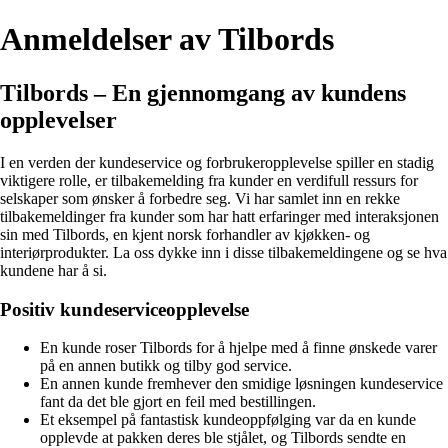
Anmeldelser av Tilbords
Tilbords – En gjennomgang av kundens
opplevelser
I en verden der kundeservice og forbrukeropplevelse spiller en stadig
viktigere rolle, er tilbakemelding fra kunder en verdifull ressurs for
selskaper som ønsker å forbedre seg. Vi har samlet inn en rekke
tilbakemeldinger fra kunder som har hatt erfaringer med interaksjonen
sin med Tilbords, en kjent norsk forhandler av kjøkken- og
interiørprodukter. La oss dykke inn i disse tilbakemeldingene og se hva
kundene har å si.
Positiv kundeserviceopplevelse
En kunde roser Tilbords for å hjelpe med å finne ønskede varer
på en annen butikk og tilby god service.
En annen kunde fremhever den smidige løsningen kundeservice
fant da det ble gjort en feil med bestillingen.
Et eksempel på fantastisk kundeoppfølging var da en kunde
opplevde at pakken deres ble stjålet, og Tilbords sendte en