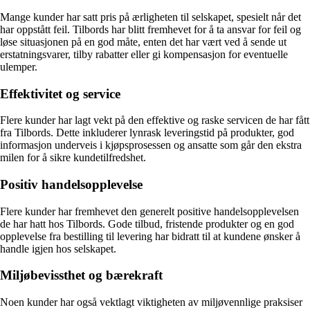
Mange kunder har satt pris på ærligheten til selskapet, spesielt når det
har oppstått feil. Tilbords har blitt fremhevet for å ta ansvar for feil og
løse situasjonen på en god måte, enten det har vært ved å sende ut
erstatningsvarer, tilby rabatter eller gi kompensasjon for eventuelle
ulemper.
Effektivitet og service
Flere kunder har lagt vekt på den effektive og raske servicen de har fått
fra Tilbords. Dette inkluderer lynrask leveringstid på produkter, god
informasjon underveis i kjøpsprosessen og ansatte som går den ekstra
milen for å sikre kundetilfredshet.
Positiv handelsopplevelse
Flere kunder har fremhevet den generelt positive handelsopplevelsen
de har hatt hos Tilbords. Gode tilbud, fristende produkter og en god
opplevelse fra bestilling til levering har bidratt til at kundene ønsker å
handle igjen hos selskapet.
Miljøbevissthet og bærekraft
Noen kunder har også vektlagt viktigheten av miljøvennlige praksiser