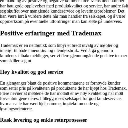
en blanding av positive og negative kommentarer. Mens noen kunder
har hatt gode opplevelser med produktkvalitet og service, har andre følt
seg skuffet over manglende kundeservice og leveringsproblemer. Det
kan være lurt å vurdere dette når man handler fra selskapet, og å være
oppmerksom på eventuelle utfordringer man kan støte på underveis.
Positive erfaringer med Trademax
Trademax er en nettbutikk som tilbyr et bredt utvalg av møbler og
interiør til både innendørs- og utendørsbruk. Ved å gå gjennom
kundenes tilbakemeldinger, ser vi flere gjennomgående positive temaer
som skiller seg ut.
Høy kvalitet og god service
En gjenganger blant de positive kommentarene er fornøyde kunder
som setter pris på kvaliteten på produktene de har kjøpt hos Trademax.
Flere nevner at møblene de har mottatt er av høy kvalitet og har møtt
forventningene deres. I tillegg roses selskapet for god kundeservice,
hvor ansatte har vært hjelpsomme, imøtekommende og
løsningsorienterte.
Rask levering og enkle returprosesser