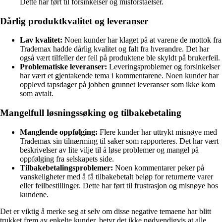
Dette har ført til forsinkelser og misforståelser.
Dårlig produktkvalitet og leveranser
Lav kvalitet:
Noen kunder har klaget på at varene de mottok fra
Trademax hadde dårlig kvalitet og falt fra hverandre. Det har
også vært tilfeller der feil på produktene ble skyldt på brukerfeil.
Problematiske leveranser:
Leveringsproblemer og forsinkelser
har vært et gjentakende tema i kommentarene. Noen kunder har
opplevd tapsdager på jobben grunnet leveranser som ikke kom
som avtalt.
Mangelfull løsningssøking og tilbakebetaling
Manglende oppfølging:
Flere kunder har uttrykt misnøye med
Trademax sin tilnærming til saker som rapporteres. Det har vært
beskrivelser av lite vilje til å løse problemer og mangel på
oppfølging fra selskapets side.
Tilbakebetalingsproblemer:
Noen kommentarer peker på
vanskeligheter med å få tilbakebetalt beløp for returnerte varer
eller feilbestillinger. Dette har ført til frustrasjon og misnøye hos
kundene.
Det er viktig å merke seg at selv om disse negative temaene har blitt
trukket frem av enkelte kunder, betyr det ikke nødvendigvis at alle