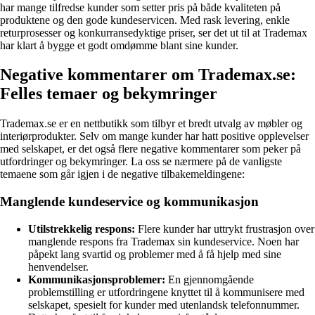
har mange tilfredse kunder som setter pris på både kvaliteten på
produktene og den gode kundeservicen. Med rask levering, enkle
returprosesser og konkurransedyktige priser, ser det ut til at Trademax
har klart å bygge et godt omdømme blant sine kunder.
Negative kommentarer om Trademax.se:
Felles temaer og bekymringer
Trademax.se er en nettbutikk som tilbyr et bredt utvalg av møbler og
interiørprodukter. Selv om mange kunder har hatt positive opplevelser
med selskapet, er det også flere negative kommentarer som peker på
utfordringer og bekymringer. La oss se nærmere på de vanligste
temaene som går igjen i de negative tilbakemeldingene:
Manglende kundeservice og kommunikasjon
Utilstrekkelig respons:
Flere kunder har uttrykt frustrasjon over
manglende respons fra Trademax sin kundeservice. Noen har
påpekt lang svartid og problemer med å få hjelp med sine
henvendelser.
Kommunikasjonsproblemer:
En gjennomgående
problemstilling er utfordringene knyttet til å kommunisere med
selskapet, spesielt for kunder med utenlandsk telefonnummer.