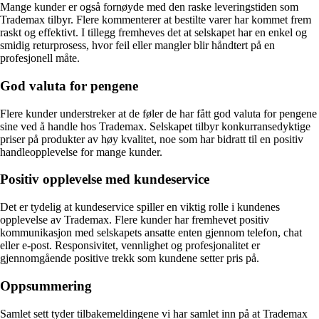
Mange kunder er også fornøyde med den raske leveringstiden som
Trademax tilbyr. Flere kommenterer at bestilte varer har kommet frem
raskt og effektivt. I tillegg fremheves det at selskapet har en enkel og
smidig returprosess, hvor feil eller mangler blir håndtert på en
profesjonell måte.
God valuta for pengene
Flere kunder understreker at de føler de har fått god valuta for pengene
sine ved å handle hos Trademax. Selskapet tilbyr konkurransedyktige
priser på produkter av høy kvalitet, noe som har bidratt til en positiv
handleopplevelse for mange kunder.
Positiv opplevelse med kundeservice
Det er tydelig at kundeservice spiller en viktig rolle i kundenes
opplevelse av Trademax. Flere kunder har fremhevet positiv
kommunikasjon med selskapets ansatte enten gjennom telefon, chat
eller e-post. Responsivitet, vennlighet og profesjonalitet er
gjennomgående positive trekk som kundene setter pris på.
Oppsummering
Samlet sett tyder tilbakemeldingene vi har samlet inn på at Trademax