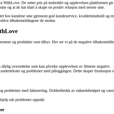
fra WithLove. De setter pris på innholdet og opplevelsen plattformen gi
sine og at de har klart å skape en positiv relasjon med seerne sine.
itet hos kundene sine gjennom god kundeservice, kvalitetsinnhold og en 
sitive tilbakemeldingene de mottar.
ithLove
tjenestene og produkter som tilbys. Her ser vi på de negative tilbakeme
 dårlig oversettelse som kan påvirke opplevelsen av filmene negativt.
dertekster og problemer med påloggingen. Dette skaper frustrasjon og 
 problemer med fakturering. Dobbelttrekk av månedsbeløpet og vanskeli
v hjelp når problemer oppstår.
er