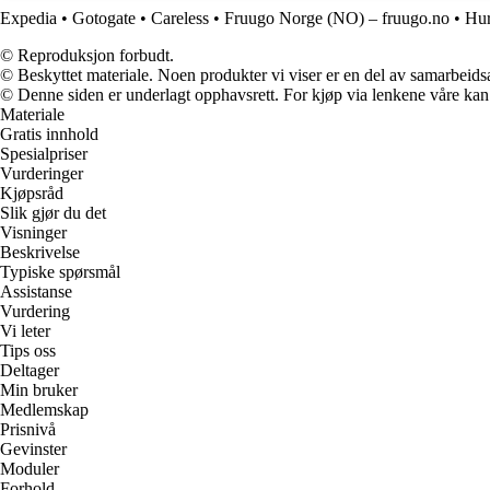
Expedia
•
Gotogate
•
Careless
•
Fruugo Norge (NO) – fruugo.no
•
Hur
© Reproduksjon forbudt.
© Beskyttet materiale. Noen produkter vi viser er en del av samarbeid
© Denne siden er underlagt opphavsrett. For kjøp via lenkene våre kan v
Materiale
Gratis innhold
Spesialpriser
Vurderinger
Kjøpsråd
Slik gjør du det
Visninger
Beskrivelse
Typiske spørsmål
Assistanse
Vurdering
Vi leter
Tips oss
Deltager
Min bruker
Medlemskap
Prisnivå
Gevinster
Moduler
Forhold