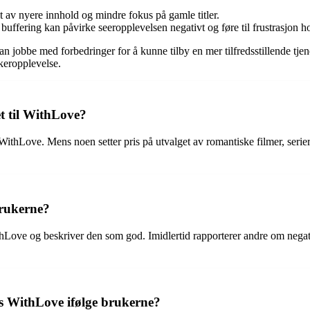
elt av nyere innhold og mindre fokus på gamle titler.
ffering kan påvirke seeropplevelsen negativt og føre til frustrasjon 
jobbe med forbedringer for å kunne tilby en mer tilfredsstillende tjenes
keropplevelse.
t til WithLove?
WithLove. Mens noen setter pris på utvalget av romantiske filmer, serie
brukerne?
Love og beskriver den som god. Imidlertid rapporterer andre om negative
os WithLove ifølge brukerne?