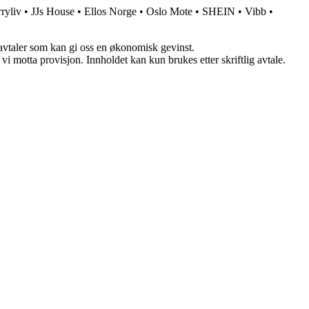
ryliv
•
JJs House
•
Ellos Norge
•
Oslo Mote
•
SHEIN
•
Vibb
•
savtaler som kan gi oss en økonomisk gevinst.
i motta provisjon. Innholdet kan kun brukes etter skriftlig avtale.