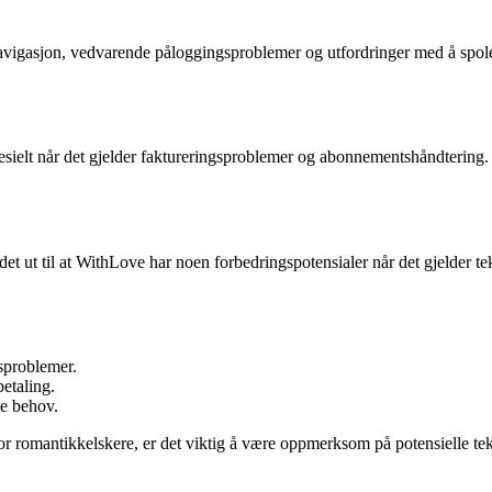
igasjon, vedvarende påloggingsproblemer og utfordringer med å spole ell
sielt når det gjelder faktureringsproblemer og abonnementshåndtering.
r det ut til at WithLove har noen forbedringspotensialer når det gjelder 
gsproblemer.
etaling.
ne behov.
r for romantikkelskere, er det viktig å være oppmerksom på potensielle