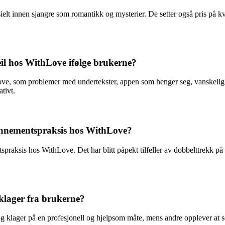
sielt innen sjangre som romantikk og mysterier. De setter også pris på k
eil hos WithLove ifølge brukerne?
Love, som problemer med undertekster, appen som henger seg, vanskelig
tivt.
onnementspraksis hos WithLove?
raksis hos WithLove. Det har blitt påpekt tilfeller av dobbelttrekk 
klager fra brukerne?
 klager på en profesjonell og hjelpsom måte, mens andre opplever at sel