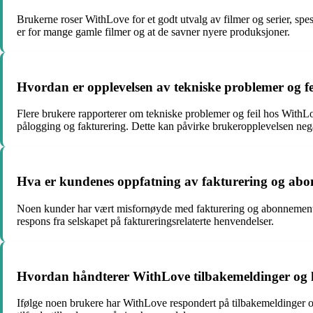
Brukerne roser WithLove for et godt utvalg av filmer og serier, spe
er for mange gamle filmer og at de savner nyere produksjoner.
Hvordan er opplevelsen av tekniske problemer og f
Flere brukere rapporterer om tekniske problemer og feil hos With
pålogging og fakturering. Dette kan påvirke brukeropplevelsen nega
Hva er kundenes oppfatning av fakturering og ab
Noen kunder har vært misfornøyde med fakturering og abonnementsp
respons fra selskapet på faktureringsrelaterte henvendelser.
Hvordan håndterer WithLove tilbakemeldinger og 
Ifølge noen brukere har WithLove respondert på tilbakemeldinger og