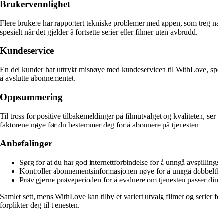
Brukervennlighet
Flere brukere har rapportert tekniske problemer med appen, som treg nav
spesielt når det gjelder å fortsette serier eller filmer uten avbrudd.
Kundeservice
En del kunder har uttrykt misnøye med kundeservicen til WithLove, spe
å avslutte abonnementet.
Oppsummering
Til tross for positive tilbakemeldinger på filmutvalget og kvaliteten, se
faktorene nøye før du bestemmer deg for å abonnere på tjenesten.
Anbefalinger
Sørg for at du har god internettforbindelse for å unngå avspillin
Kontroller abonnementsinformasjonen nøye for å unngå dobbeltb
Prøv gjerne prøveperioden for å evaluere om tjenesten passer di
Samlet sett, mens WithLove kan tilby et variert utvalg filmer og serie
forplikter deg til tjenesten.