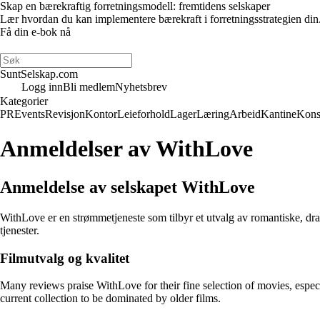
Skap en bærekraftig forretningsmodell: fremtidens selskaper
Lær hvordan du kan implementere bærekraft i forretningsstrategien din
Få din e-bok nå
SuntSelskap.com
Logg inn
Bli medlem
Nyhetsbrev
Kategorier
PR
Events
Revisjon
Kontor
Leieforhold
Lager
Læring
Arbeid
Kantine
Kons
Anmeldelser av WithLove
Anmeldelse av selskapet WithLove
WithLove er en strømmetjeneste som tilbyr et utvalg av romantiske, dra
tjenester.
Filmutvalg og kvalitet
Many reviews praise WithLove for their fine selection of movies, especi
current collection to be dominated by older films.