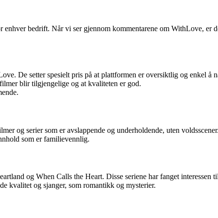
e for enhver bedrift. Når vi ser gjennom kommentarene om WithLove, er de
ove. De setter spesielt pris på at plattformen er oversiktlig og enkel å 
ilmer blir tilgjengelige og at kvaliteten er god.
mende.
 filmer og serier som er avslappende og underholdende, uten voldsscener
innhold som er familievennlig.
Heartland og When Calls the Heart. Disse seriene har fanget interessen t
ende kvalitet og sjanger, som romantikk og mysterier.