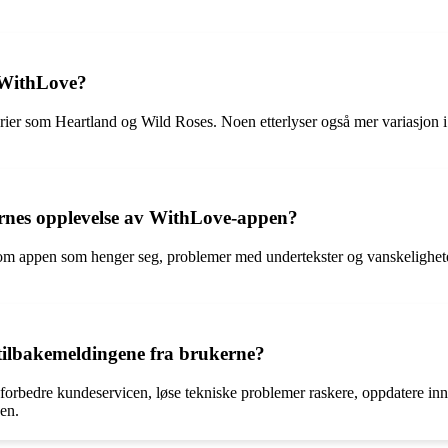
 WithLove?
erier som Heartland og Wild Roses. Noen etterlyser også mer variasjon 
ernes opplevelse av WithLove-appen?
m appen som henger seg, problemer med undertekster og vanskeligheter m
tilbakemeldingene fra brukerne?
forbedre kundeservicen, løse tekniske problemer raskere, oppdatere in
en.