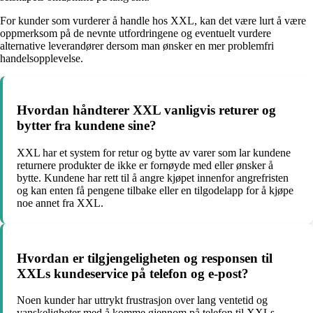
For kunder som vurderer å handle hos XXL, kan det være lurt å være
oppmerksom på de nevnte utfordringene og eventuelt vurdere
alternative leverandører dersom man ønsker en mer problemfri
handelsopplevelse.
Hvordan håndterer XXL vanligvis returer og
bytter fra kundene sine?
XXL har et system for retur og bytte av varer som lar kundene
returnere produkter de ikke er fornøyde med eller ønsker å
bytte. Kundene har rett til å angre kjøpet innenfor angrefristen
og kan enten få pengene tilbake eller en tilgodelapp for å kjøpe
noe annet fra XXL.
Hvordan er tilgjengeligheten og responsen til
XXLs kundeservice på telefon og e-post?
Noen kunder har uttrykt frustrasjon over lang ventetid og
vanskeligheter med å komme gjennom på telefon til XXLs