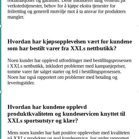
reklamasjoner og garantier. Dette inkluderer lang ventetid på
verkstedstjenester, behov for å kjøpe ekstra tjenester for
feilretting og generell motvilje mot å ta ansvar for produkters
mangler.
Hvordan har kjøpsopplevelsen vært for kundene
som har bestilt varer fra XXLs nettbutikk?
Noen kunder har opplevd utfordringer med bestillingsprosessen
i XXLs nettbutikk, inkludert problemer med kampanjepriser,
tomme varer før salget starter og feil i bestillingsprosessen.
Noen har også rapportert om problemer med betaling og
leveringstider.
Hvordan har kundene opplevd
produktkvaliteten og kundeservicen knyttet til
XXLs sportsutstyr og klær?
Mens noen kunder har hatt positive opplevelser med kvaliteten
på XXLs produkter og god kundeservice, har andre rapportert