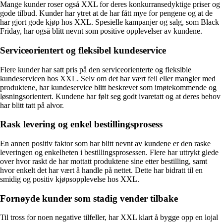
Mange kunder roser også XXL for deres konkurransedyktige priser og
gode tilbud. Kunder har ytret at de har fått mye for pengene og at de
har gjort gode kjøp hos XXL. Spesielle kampanjer og salg, som Black
Friday, har også blitt nevnt som positive opplevelser av kundene.
Serviceorientert og fleksibel kundeservice
Flere kunder har satt pris på den serviceorienterte og fleksible
kundeservicen hos XXL. Selv om det har vært feil eller mangler med
produktene, har kundeservice blitt beskrevet som imøtekommende og
løsningsorientert. Kundene har følt seg godt ivaretatt og at deres behov
har blitt tatt på alvor.
Rask levering og enkel bestillingsprosess
En annen positiv faktor som har blitt nevnt av kundene er den raske
leveringen og enkelheten i bestillingsprosessen. Flere har uttrykt glede
over hvor raskt de har mottatt produktene sine etter bestilling, samt
hvor enkelt det har vært å handle på nettet. Dette har bidratt til en
smidig og positiv kjøpsopplevelse hos XXL.
Fornøyde kunder som stadig vender tilbake
Til tross for noen negative tilfeller, har XXL klart å bygge opp en lojal