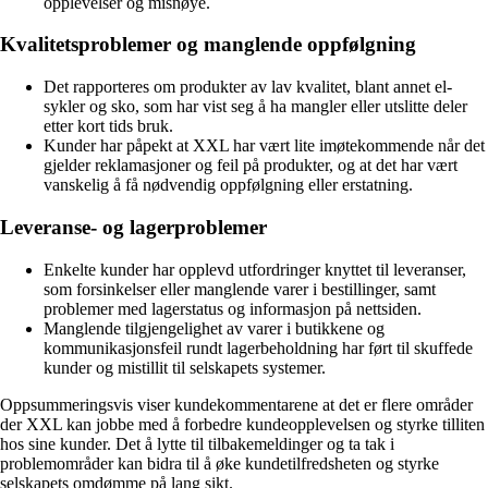
opplevelser og misnøye.
Kvalitetsproblemer og manglende oppfølgning
Det rapporteres om produkter av lav kvalitet, blant annet el-
sykler og sko, som har vist seg å ha mangler eller utslitte deler
etter kort tids bruk.
Kunder har påpekt at XXL har vært lite imøtekommende når det
gjelder reklamasjoner og feil på produkter, og at det har vært
vanskelig å få nødvendig oppfølgning eller erstatning.
Leveranse- og lagerproblemer
Enkelte kunder har opplevd utfordringer knyttet til leveranser,
som forsinkelser eller manglende varer i bestillinger, samt
problemer med lagerstatus og informasjon på nettsiden.
Manglende tilgjengelighet av varer i butikkene og
kommunikasjonsfeil rundt lagerbeholdning har ført til skuffede
kunder og mistillit til selskapets systemer.
Oppsummeringsvis viser kundekommentarene at det er flere områder
der XXL kan jobbe med å forbedre kundeopplevelsen og styrke tilliten
hos sine kunder. Det å lytte til tilbakemeldinger og ta tak i
problemområder kan bidra til å øke kundetilfredsheten og styrke
selskapets omdømme på lang sikt.