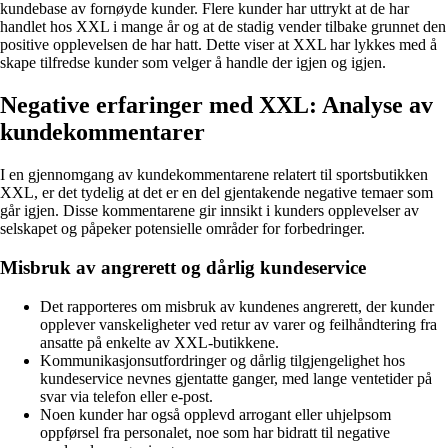
kundebase av fornøyde kunder. Flere kunder har uttrykt at de har
handlet hos XXL i mange år og at de stadig vender tilbake grunnet den
positive opplevelsen de har hatt. Dette viser at XXL har lykkes med å
skape tilfredse kunder som velger å handle der igjen og igjen.
Negative erfaringer med XXL: Analyse av
kundekommentarer
I en gjennomgang av kundekommentarene relatert til sportsbutikken
XXL, er det tydelig at det er en del gjentakende negative temaer som
går igjen. Disse kommentarene gir innsikt i kunders opplevelser av
selskapet og påpeker potensielle områder for forbedringer.
Misbruk av angrerett og dårlig kundeservice
Det rapporteres om misbruk av kundenes angrerett, der kunder
opplever vanskeligheter ved retur av varer og feilhåndtering fra
ansatte på enkelte av XXL-butikkene.
Kommunikasjonsutfordringer og dårlig tilgjengelighet hos
kundeservice nevnes gjentatte ganger, med lange ventetider på
svar via telefon eller e-post.
Noen kunder har også opplevd arrogant eller uhjelpsom
oppførsel fra personalet, noe som har bidratt til negative