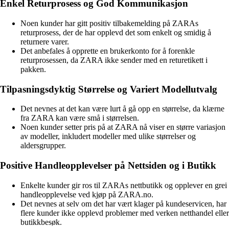
Enkel Returprosess og God Kommunikasjon
Noen kunder har gitt positiv tilbakemelding på ZARAs
returprosess, der de har opplevd det som enkelt og smidig å
returnere varer.
Det anbefales å opprette en brukerkonto for å forenkle
returprosessen, da ZARA ikke sender med en returetikett i
pakken.
Tilpasningsdyktig Størrelse og Variert Modellutvalg
Det nevnes at det kan være lurt å gå opp en størrelse, da klærne
fra ZARA kan være små i størrelsen.
Noen kunder setter pris på at ZARA nå viser en større variasjon
av modeller, inkludert modeller med ulike størrelser og
aldersgrupper.
Positive Handleopplevelser på Nettsiden og i Butikk
Enkelte kunder gir ros til ZARAs nettbutikk og opplever en grei
handleopplevelse ved kjøp på ZARA.no.
Det nevnes at selv om det har vært klager på kundeservicen, har
flere kunder ikke opplevd problemer med verken netthandel eller
butikkbesøk.