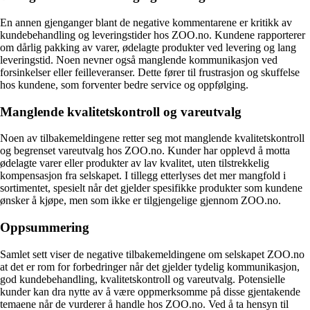
En annen gjenganger blant de negative kommentarene er kritikk av
kundebehandling og leveringstider hos ZOO.no. Kundene rapporterer
om dårlig pakking av varer, ødelagte produkter ved levering og lang
leveringstid. Noen nevner også manglende kommunikasjon ved
forsinkelser eller feilleveranser. Dette fører til frustrasjon og skuffelse
hos kundene, som forventer bedre service og oppfølging.
Manglende kvalitetskontroll og vareutvalg
Noen av tilbakemeldingene retter seg mot manglende kvalitetskontroll
og begrenset vareutvalg hos ZOO.no. Kunder har opplevd å motta
ødelagte varer eller produkter av lav kvalitet, uten tilstrekkelig
kompensasjon fra selskapet. I tillegg etterlyses det mer mangfold i
sortimentet, spesielt når det gjelder spesifikke produkter som kundene
ønsker å kjøpe, men som ikke er tilgjengelige gjennom ZOO.no.
Oppsummering
Samlet sett viser de negative tilbakemeldingene om selskapet ZOO.no
at det er rom for forbedringer når det gjelder tydelig kommunikasjon,
god kundebehandling, kvalitetskontroll og vareutvalg. Potensielle
kunder kan dra nytte av å være oppmerksomme på disse gjentakende
temaene når de vurderer å handle hos ZOO.no. Ved å ta hensyn til