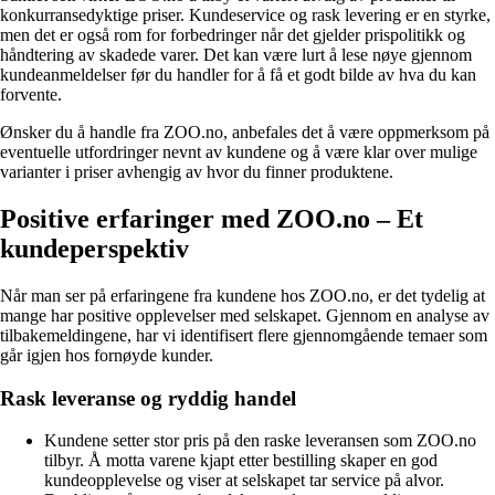
konkurransedyktige priser. Kundeservice og rask levering er en styrke,
men det er også rom for forbedringer når det gjelder prispolitikk og
håndtering av skadede varer. Det kan være lurt å lese nøye gjennom
kundeanmeldelser før du handler for å få et godt bilde av hva du kan
forvente.
Ønsker du å handle fra ZOO.no, anbefales det å være oppmerksom på
eventuelle utfordringer nevnt av kundene og å være klar over mulige
varianter i priser avhengig av hvor du finner produktene.
Positive erfaringer med ZOO.no – Et
kundeperspektiv
Når man ser på erfaringene fra kundene hos ZOO.no, er det tydelig at
mange har positive opplevelser med selskapet. Gjennom en analyse av
tilbakemeldingene, har vi identifisert flere gjennomgående temaer som
går igjen hos fornøyde kunder.
Rask leveranse og ryddig handel
Kundene setter stor pris på den raske leveransen som ZOO.no
tilbyr. Å motta varene kjapt etter bestilling skaper en god
kundeopplevelse og viser at selskapet tar service på alvor.