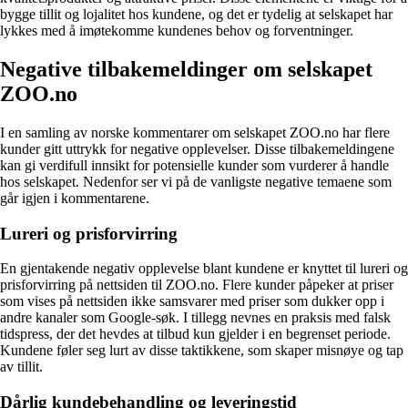
bygge tillit og lojalitet hos kundene, og det er tydelig at selskapet har
lykkes med å imøtekomme kundenes behov og forventninger.
Negative tilbakemeldinger om selskapet
ZOO.no
I en samling av norske kommentarer om selskapet ZOO.no har flere
kunder gitt uttrykk for negative opplevelser. Disse tilbakemeldingene
kan gi verdifull innsikt for potensielle kunder som vurderer å handle
hos selskapet. Nedenfor ser vi på de vanligste negative temaene som
går igjen i kommentarene.
Lureri og prisforvirring
En gjentakende negativ opplevelse blant kundene er knyttet til lureri og
prisforvirring på nettsiden til ZOO.no. Flere kunder påpeker at priser
som vises på nettsiden ikke samsvarer med priser som dukker opp i
andre kanaler som Google-søk. I tillegg nevnes en praksis med falsk
tidspress, der det hevdes at tilbud kun gjelder i en begrenset periode.
Kundene føler seg lurt av disse taktikkene, som skaper misnøye og tap
av tillit.
Dårlig kundebehandling og leveringstid