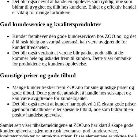
Det blir også nevnt at handelen oppleves som ryddig, noe som
bidrar til trygghet og tillit hos kundene. Enkel og effektiv handel
er viktig for mange forbrukere.
God kundeservice og kvalitetsprodukter
Kunder fremhever den gode kundeservicen hos ZOO.no, og det
å få rask hjelp og svar på spørsmål kan være avgjørende for
kundetilfredsheten.
Det blir også verdsatt at varene blir pakket godt, slik at de
kommer hele og uskadet frem til kunden. Dette viser omtanke
for produktene og kundens opplevelse.
Gunstige priser og gode tilbud
Mange kunder trekker frem ZOO.no for sine gunstige priser og
gode tilbud. Dette gjør det attraktivt å handle hos selskapet og
kan være avgjørende for kundelojalitet.
Det blir også nevnt at kunder har opplevd å få ekstra gode priser
gjennom rabattkoder eller spesielle tilbud, noe som bidrar til en
positiv handelsopplevelse.
Samlet sett viser tilbakemeldingene at ZOO.no har klart å skape gode
kundeopplevelser gjennom rask leveranse, god kundeservice,
kvalitetsprodukter og attraktive priser. Disse elementene er viktige for å