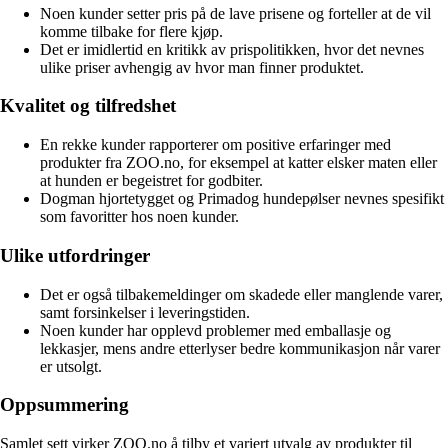
Noen kunder setter pris på de lave prisene og forteller at de vil
komme tilbake for flere kjøp.
Det er imidlertid en kritikk av prispolitikken, hvor det nevnes
ulike priser avhengig av hvor man finner produktet.
Kvalitet og tilfredshet
En rekke kunder rapporterer om positive erfaringer med
produkter fra ZOO.no, for eksempel at katter elsker maten eller
at hunden er begeistret for godbiter.
Dogman hjortetygget og Primadog hundepølser nevnes spesifikt
som favoritter hos noen kunder.
Ulike utfordringer
Det er også tilbakemeldinger om skadede eller manglende varer,
samt forsinkelser i leveringstiden.
Noen kunder har opplevd problemer med emballasje og
lekkasjer, mens andre etterlyser bedre kommunikasjon når varer
er utsolgt.
Oppsummering
Samlet sett virker ZOO.no å tilby et variert utvalg av produkter til