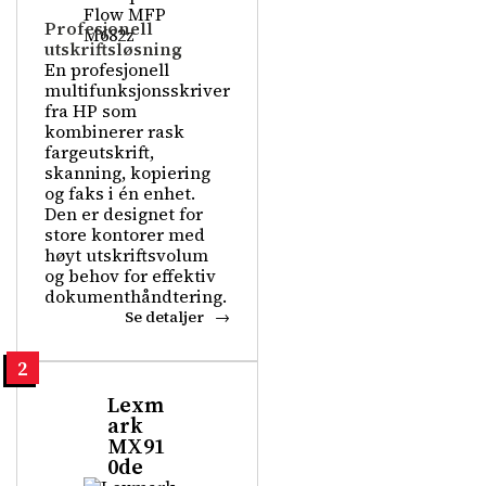
Profesjonell
utskriftsløsning
En profesjonell
multifunksjonsskriver
fra HP som
kombinerer rask
fargeutskrift,
skanning, kopiering
og faks i én enhet.
Den er designet for
store kontorer med
høyt utskriftsvolum
og behov for effektiv
dokumenthåndtering.
Se detaljer
2
Lexm
ark
MX91
0de