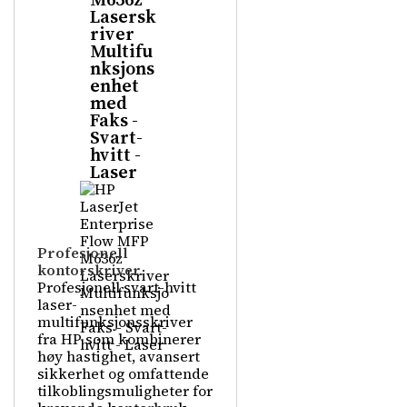
Lasersk
river
Multifu
nksjons
enhet
med
Faks -
Svart-
hvitt -
Laser
Profesjonell
kontorskriver
Profesjonell svart-hvitt
laser-
multifunksjonsskriver
fra HP som kombinerer
høy hastighet, avansert
sikkerhet og omfattende
tilkoblingsmuligheter for