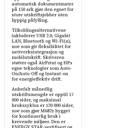
automatisk dokumentmater
på 150 ark gjør den egnet for
store utskriftsjobber uten
hyppig påfylling.
Tilkoblingsalternativene
inkluderer USB 2.0, Gigabit
LAN, Bluetooth og Wi-Fi(n),
noe som gir fleksibilitet for
nettverksintegrasjon og
mobilutskrift. Skriveren
støtter også AirPrint og HPs
egne teknologier som Auto-
On/Auto-Off og Instant-on
for energieffektiv drift.
Anbefalt månedlig
utskriftsmengde er opptil 17
000 sider, og maksimal
brukssyklus er 120 000 sider,
noe som gjør M682z bygget
for kontinuerlig bruk i
krevende miljøer. Den er
ENERGY STAR-sertifisert og