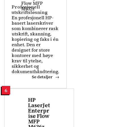
Profesjonell
utskriftsløsning
En profesjonell HP-
basert laserskriver
som kombinerer rask
utskrift, skanning,
kopiering og faks i én
enhet. Den er
designet for store
kontorer med høye
krav til ytelse,
sikkerhet og
dokumenthåndtering.
Se detaljer
6
HP
LaserJet
Enterpr
ise Flow
MFP
M636z