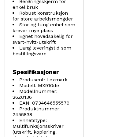
Berøringsskjerm for
enkel bruk
Robust konstruksjon
for store arbeidsmengder
Stor og tung enhet som
krever mye plass
Egnet hovedsakelig for
svart-hvitt-utskrift
Lang leveringstid som
bestillingsvare
Spesifikasjoner
Produsent: Lexmark
Modell: MX910de
Modellnummer:
26Z0136
EAN: 0734646555579
Produktnummer:
2455838
Enhetstype:
Multifunksjonsskriver
(utskrift, kopiering,