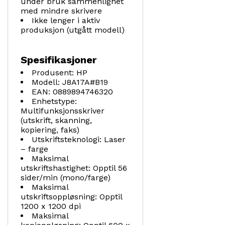
under bruk sammenlignet
med mindre skrivere
Ikke lenger i aktiv
produksjon (utgått modell)
Spesifikasjoner
Produsent: HP
Modell: J8A17A#B19
EAN: 0889894746320
Enhetstype:
Multifunksjonsskriver
(utskrift, skanning,
kopiering, faks)
Utskriftsteknologi: Laser
– farge
Maksimal
utskriftshastighet: Opptil 56
sider/min (mono/farge)
Maksimal
utskriftsoppløsning: Opptil
1200 x 1200 dpi
Maksimal