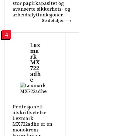
stor papirkapasitet og
avanserte sikkerhets- og
arbeidsflytfunksjoner.
Se detaljer
4
Lex
ma
rk
MX
722
adh
e
Profesjonell
utskriftsytelse
Lexmark
MX722adhe er en
monokrom
laserskriver