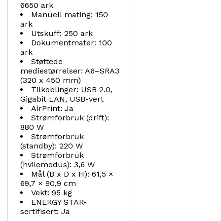
6650 ark
Manuell mating: 150
ark
Utskuff: 250 ark
Dokumentmater: 100
ark
Støttede
mediestørrelser: A6–SRA3
(320 x 450 mm)
Tilkoblinger: USB 2.0,
Gigabit LAN, USB-vert
AirPrint: Ja
Strømforbruk (drift):
880 W
Strømforbruk
(standby): 220 W
Strømforbruk
(hvilemodus): 3,6 W
Mål (B x D x H): 61,5 ×
69,7 × 90,9 cm
Vekt: 95 kg
ENERGY STAR-
sertifisert: Ja