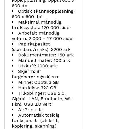
kopioppløsning: Opptil 600 x
600 dpi
Optisk skanneoppløsning:
600 x 600 dpi
Maksimal månedlig
brukssyklus: 120 000 sider
Anbefalt månedlig
volum: 2 000 – 17 000 sider
Papirkapasitet
(standard/maks): 3200 ark
Dokumentmater: 150 ark
Manuell mater: 100 ark
Utskuff: 1000 ark
Skjerm: 8”
fargeberøringsskjerm
Minne: Opptil 3 GB
Harddisk: 320 GB
Tilkoblinger: USB 2.0,
Gigabit LAN, Bluetooth, Wi-
Fi(n), USB 2.0 vert
AirPrint: Ja
Automatisk tosidig
funksjon: Ja (utskrift,
kopiering, skanning)