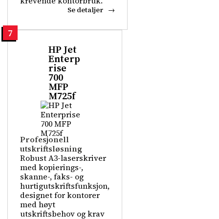
krevende kontorbruk.
Se detaljer
7
HP Jet
Enterp
rise
700
MFP
M725f
Profesjonell
utskriftsløsning
Robust A3-laserskriver
med kopierings-,
skanne-, faks- og
hurtigutskriftsfunksjon,
designet for kontorer
med høyt
utskriftsbehov og krav