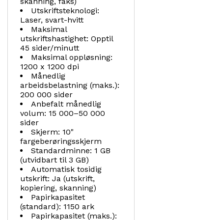
skanning, faks)
Utskriftsteknologi:
Laser, svart-hvitt
Maksimal
utskriftshastighet: Opptil
45 sider/minutt
Maksimal oppløsning:
1200 x 1200 dpi
Månedlig
arbeidsbelastning (maks.):
200 000 sider
Anbefalt månedlig
volum: 15 000–50 000
sider
Skjerm: 10"
fargeberøringsskjerm
Standardminne: 1 GB
(utvidbart til 3 GB)
Automatisk tosidig
utskrift: Ja (utskrift,
kopiering, skanning)
Papirkapasitet
(standard): 1150 ark
Papirkapasitet (maks.):