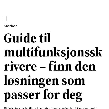
Merker
Guide til
multifunksjonssk
rivere – finn den
løsningen som
passer for deg
Effektiv utskrift, skanning og kopiering i én enhet