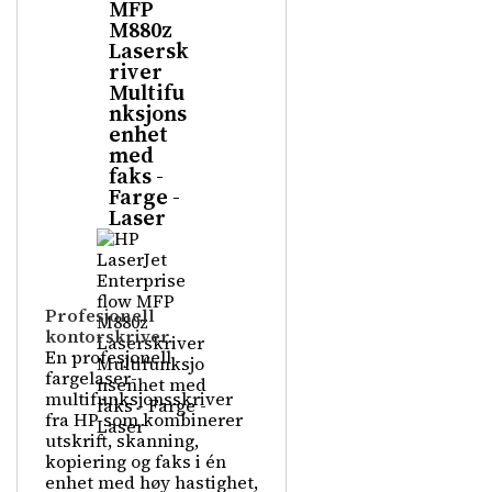
MFP
M880z
Lasersk
river
Multifu
nksjons
enhet
med
faks -
Farge -
Laser
Profesjonell
kontorskriver
En profesjonell
fargelaser-
multifunksjonsskriver
fra HP som kombinerer
utskrift, skanning,
kopiering og faks i én
enhet med høy hastighet,