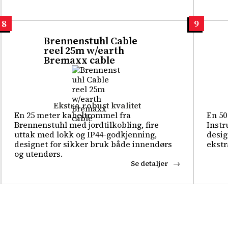
8
9
Brennenstuhl Cable
reel 25m w/earth
Bremaxx cable
Ekstra robust kvalitet
En 25 meter kabeltrommel fra
En 50
Brennenstuhl med jordtilkobling, fire
Instr
uttak med lokk og IP44-godkjenning,
desig
designet for sikker bruk både innendørs
ekstr
og utendørs.
Se detaljer