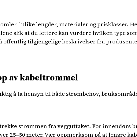
omler i ulike lengder, materialer og prisklasser. He
ene slik at du lettere kan vurdere hvilken type som
offentlig tilgjengelige beskrivelser fra produsent
jøp av kabeltrommel
iktig å ta hensyn til både strømbehov, bruksområde
trekke strømmen fra vegguttaket. For innendørs bru
er 25–50 meter. Vær oppmerksom på at lengre kable