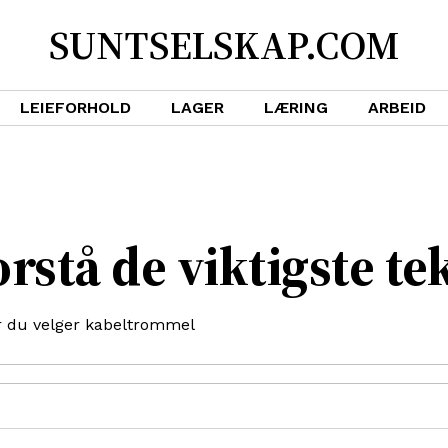
SUNTSELSKAP.COM
LEIEFORHOLD
LAGER
LÆRING
ARBEID
orstå de viktigste t
ør du velger kabeltrommel