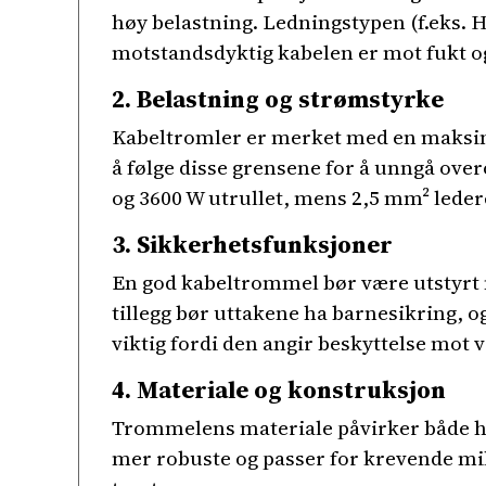
høy belastning. Ledningstypen (f.eks. 
motstandsdyktig kabelen er mot fukt og
2. Belastning og strømstyrke
Kabeltromler er merket med en maksimal 
å følge disse grensene for å unngå ove
og 3600 W utrullet, mens 2,5 mm² lede
3. Sikkerhetsfunksjoner
En god kabeltrommel bør være utstyrt
tillegg bør uttakene ha barnesikring, o
viktig fordi den angir beskyttelse mot v
4. Materiale og konstruksjon
Trommelens materiale påvirker både hol
mer robuste og passer for krevende milj