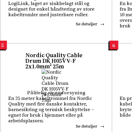
LogiLink, laget av sinkbelagt stål og
En ko
designet for enkel håndtering av store
fra B
kabeltromler med justerbare ruller.
10 me
overo
Se detaljer
bruk 
5
6
Nordic Quality Cable
Drum DK H05VV-F
2x1.0mm² 25m
Pålitelig strømforsyning
En 25 meter kabeltrommel fra Nordic
En pr
Quality med fire danske kontakter,
kabel
barnesikring og termisk beskyttelse –
bryte
egnet for bruk i hjemmet eller på
både 
arbeidsplassen.
Se detaljer