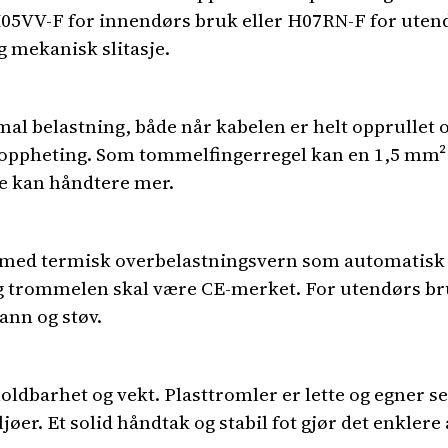
H05VV-F for innendørs bruk eller H07RN-F for uten
 mekanisk slitasje.
belastning, både når kabelen er helt opprullet og 
roppheting. Som tommelfingerregel kan en 1,5 mm² l
re kan håndtere mer.
 med termisk overbelastningsvern som automatisk
g trommelen skal være CE-merket. For utendørs bruk 
ann og støv.
dbarhet og vekt. Plasttromler er lette og egner s
øer. Et solid håndtak og stabil fot gjør det enkle