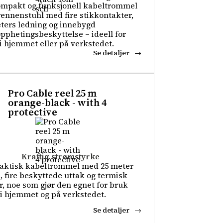
mpakt og funksjonell kabeltrommel
rennenstuhl med fire stikkontakter,
ters ledning og innebygd
pphetingsbeskyttelse – ideell for
i hjemmet eller på verkstedet.
Se detaljer
Pro Cable reel 25 m
orange-black - with 4
protective
Kraftig strømstyrke
aktisk kabeltrommel med 25 meter
, fire beskyttede uttak og termisk
r, noe som gjør den egnet for bruk
i hjemmet og på verkstedet.
Se detaljer